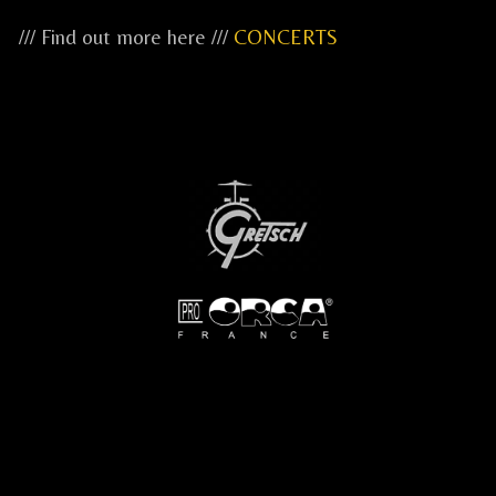
/// Find out more here ///
CONCERTS
...
...
...
.....
.