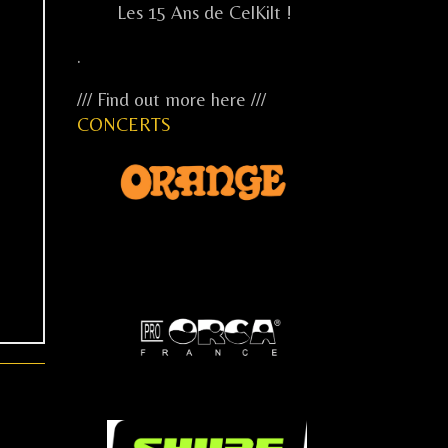
Les 15 Ans de CelKilt !
.
/// Find out more here ///
CONCERTS
...
...
...
.....