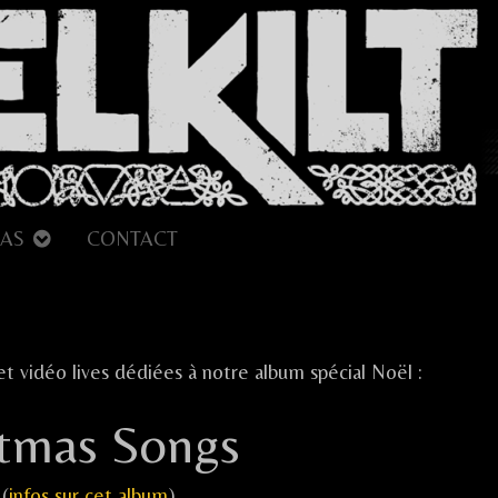
AS
CONTACT
 et vidéo lives dédiées à notre album spécial Noël :
ltmas Songs
(
infos sur cet album
)