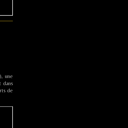
), une
t dans
rts de