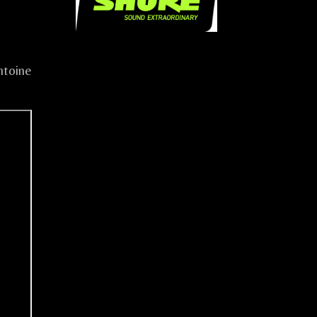
.
ntoine