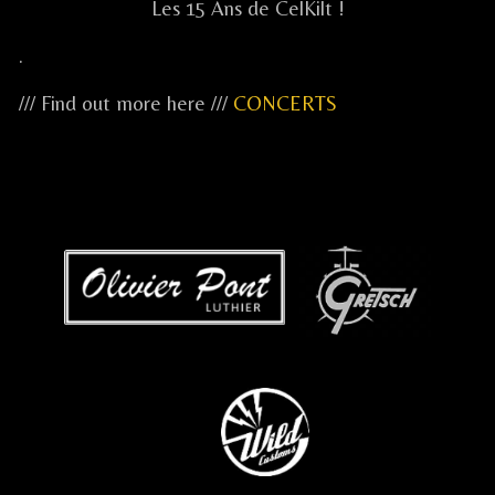
Les 15 Ans de CelKilt !
.
/// Find out more here ///
CONCERTS
...
...
...
.....