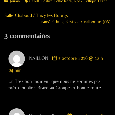
Categories
Tags
Journal
Celkilt
,
Festive Celtic Rock
,
Rock Celtique Festif
Previous
Navigation
Salle Chaboud / Thizy les Bourgs
post:
Next
Trans’ Ethnik Festival / Valbonne (06)
de
post:
3 commentaires
l’article
Comment
NAILLON
3 octobre 2016 @ 12 h
by
NAILLON
04 min
published
on
Un Très bon moment que nous ne sommes pas
prêt d’oublier. Bravo au Groupe et bonne route.
Comment