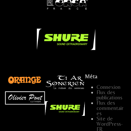
...
...
.....
.
Méta
Connexion
Flux des
...
publications
Flux des
…
commentair
es
…..
…
…..
.....
Site de
WordPress-
…..
...
FR