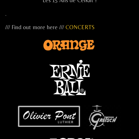
Les 15 Ans de CelKilt !
.
/// Find out more here ///
CONCERTS
...