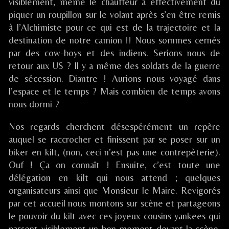
published
Country
(60)
visiblement, même le chauffeur a effectivement dû
on
Rock
piquer un roupillon sur le volant après s’en être remis
/
à l’Alchimiste pour ce qui est de la trajectoire et la
Nogent
destination de notre camion !! Nous sommes cernés
sur
par des cow-boys et des indiens. Serions nous de
Oise
(60),
retour aux US ? Il y a même des soldats de la guerre
de sécession. Diantre ! Aurions nous voyagé dans
l’espace et le temps ? Mais combien de temps avons
nous dormi ?
Nos regards cherchent désespérément un repère
auquel se raccrocher et finissent par se poser sur un
biker en kilt, (non, ceci n’est pas une contrepèterie).
Ouf ! Ça on connaît ! Ensuite, c’est toute une
délégation en kilt qui nous attend ; quelques
organisateurs ainsi que Monsieur le Maire. Revigorés
par cet accueil nous montons sur scène et partageons
le pouvoir du kilt avec ces joyeux cousins yankees qui
passent visiblement un bon moment devant la scène.