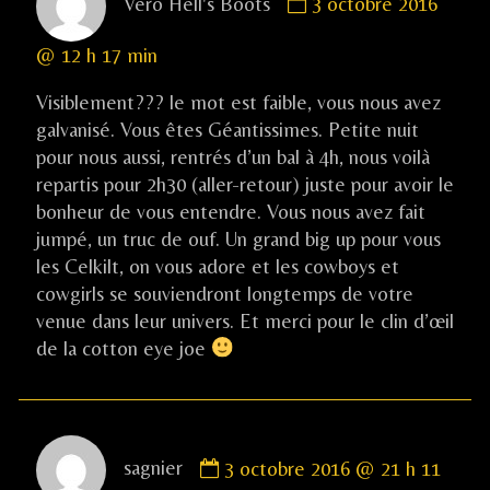
Vero Hell's Boots
3 octobre 2016
by
Vero
@ 12 h 17 min
Hell's
Boots
Visiblement??? le mot est faible, vous nous avez
published
galvanisé. Vous êtes Géantissimes. Petite nuit
on
pour nous aussi, rentrés d’un bal à 4h, nous voilà
repartis pour 2h30 (aller-retour) juste pour avoir le
bonheur de vous entendre. Vous nous avez fait
jumpé, un truc de ouf. Un grand big up pour vous
les Celkilt, on vous adore et les cowboys et
cowgirls se souviendront longtemps de votre
venue dans leur univers. Et merci pour le clin d’œil
de la cotton eye joe
Comment
sagnier
3 octobre 2016 @ 21 h 11
by