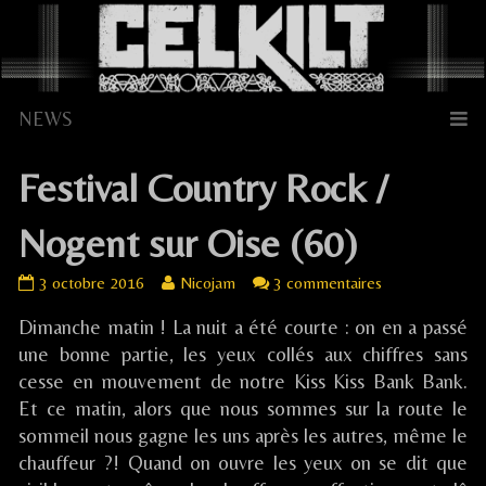
Skip
to
content
​Festival Country Rock /
Nogent sur Oise (60)
Read
sur
3 octobre 2016
Nicojam
3 commentaires
Festival
more
Dimanche matin ! La nuit a été courte : on en a passé
Country
posts
Festival
Rock
by
Country
une bonne partie, les yeux collés aux chiffres sans
/
the
Rock
cesse en mouvement de notre Kiss Kiss Bank Bank.
Nogent
author
/
Et ce matin, alors que nous sommes sur la route le
sur
of
Nogent
sommeil nous gagne les uns après les autres, même le
Oise
sur
chauffeur ?! Quand on ouvre les yeux on se dit que
(60)
Festival
Oise