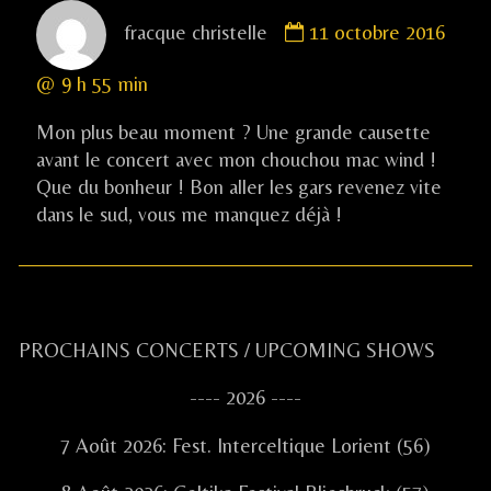
Comment
fracque christelle
11 octobre 2016
by
fracque
@ 9 h 55 min
christelle
published
Mon plus beau moment ? Une grande causette
on
avant le concert avec mon chouchou mac wind !
Que du bonheur ! Bon aller les gars revenez vite
dans le sud, vous me manquez déjà !
Primary
PROCHAINS CONCERTS / UPCOMING SHOWS
Sidebar
---- 2026 ----
7 Août 2026: Fest. Interceltique Lorient (56)