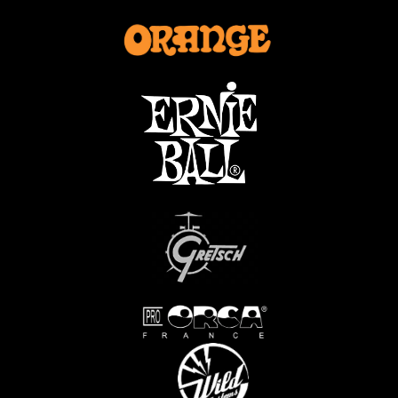
...
...
...
.....