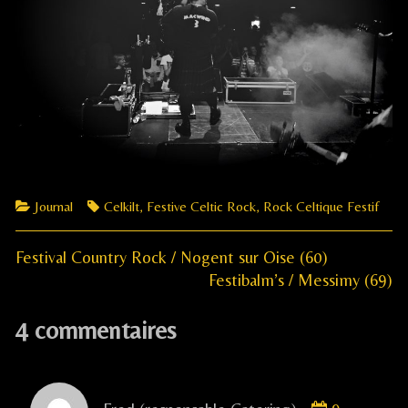
Categories
Tags
Journal
Celkilt
,
Festive Celtic Rock
,
Rock Celtique Festif
Previous
Navigation
​Festival Country Rock / Nogent sur Oise (60)
post:
Next
Festibalm’s / Messimy (69)
de
post:
4 commentaires
l’article
Comment