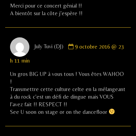
Merci pour ce concert génial !!
A bientôt sur la côte j’espère !!
Comment
July Tuvi (DJ)
9 octobre 2016 @ 23
by
July
h 11 min
Tuvi
(DJ)
Un gros BIG UP à vous tous ! Vous êtes WAHOO
published
!
on
Transmettre cette culture celte en la mélangeant
à du rock c’est un défi de dingue mais VOUS
l’avez fait !! RESPECT !!
See U soon on stage or on the dancefloor