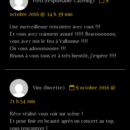
Fred (responsable Catering)
9
by
Fred
octobre 2016 @ 14 h 39 min
(responsab
Catering)
Une merveilleuse rencontre avec vous !!!
published
Et vous avez vraiment assuré !!!!! Bravooooooo,
on
vous avez mis le feu à Valbonne !!!!
On vous adooooooore !!!
Bisous à vous tous et à très bientôt, j’espère !!!!
Comment
Viny (buvette)
9 octobre 2016 @
by
Viny
21 h 54 min
(buvette)
published
Rêve réalisé vous voir sur scène !
on
Et pour finir en beauté après un concert au top,
vous rencontrer !