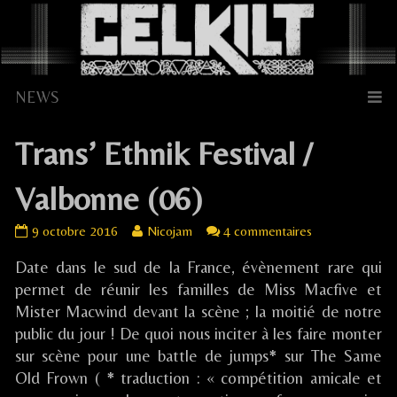
Skip
to
content
Trans’ Ethnik Festival /
Valbonne (06)
Trans’
Read
sur
9 octobre 2016
Nicojam
4 commentaires
Ethnik
more
Trans’
Date dans le sud de la France, évènement rare qui
Festival
posts
Ethnik
/
by
Festival
permet de réunir les familles de Miss Macfive et
Valbonne
the
/
Mister Macwind devant la scène ; la moitié de notre
(06)
author
Valbonne
public du jour ! De quoi nous inciter à les faire monter
published
of
(06)
sur scène pour une battle de jumps* sur The Same
on
Trans’
Old Frown ( * traduction : « compétition amicale et
Ethnik