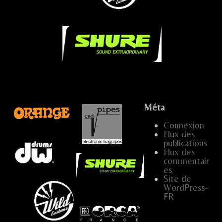
.
Méta
...
Connexion
Flux des
publications
…
Flux des
commentair
es
Site de
.....
WordPress-
FR
…..
…
…..
...