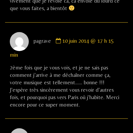
vivement que je revoie ca, ca envoie du lourd ce
que vous faites, a bientôt
Comment
pagrave
10 juin 2014 @ 17 h 15
by
pagrave
min
published
on
2ème fois que je vous vois, et je ne sais pas
comment j’arrive à me déchaîner comme ça,
votre musique est tellement…… bonne !!!
J’espère très sincèrement vous revoir d’autres
fois, et pourquoi pas vers Paris où j’habite. Merci
encore pour ce super moment.
Comment