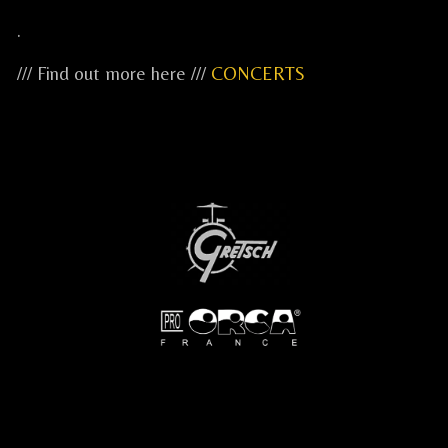
.
/// Find out more here ///
CONCERTS
...
...
...
.....
.