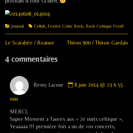
prochain si tout va bien.
Categories
Tags
Journal
Celkilt
,
Festive Celtic Rock
,
Rock Celtique Festif
Previous
Next
Navigation
Le Scarabée / Roanne
Thiron 900 / Thiron-Gardais
post:
post:
de
4 commentaires
l’article
Comment
Remy Lacour
8 juin 2014 @ 23 h 55
by
Remy
min
Lacour
published
MERCI,
on
Super Moment a Tauves aux « 7e nuits celtique »,
Yeaaaaa !!! premiere fois a un de vos concerts,