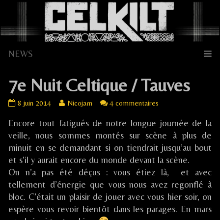
Skip
to
content
7e Nuit Celtique / Tauves
7e
Read
sur
8 juin 2014
Nicojam
4 commentaires
Nuit
more
7e
Encore tout fatigués de notre longue journée de la
Celtique
posts
Nuit
/
by
Celtique
veille, nous sommes montés sur scène à plus de
Tauves
the
/
minuit en se demandant si on tiendrait jusqu’au bout
published
author
Tauves
et s’il y aurait encore du monde devant la scène.
on
of
On n’a pas été déçus : vous étiez là, et avec
7e
tellement d’énergie que vous nous avez regonflé à
Nuit
Celtique
bloc. C’était un plaisir de jouer avec vous hier soir, on
/
espère vous revoir bientôt dans les parages. En mars
Tauves,