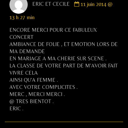
ERIC ET CECILE
11 juin 2014 @
by
ERIC
13 h 27 min
ET
CECILE
ENCORE MERCI POUR CE FABULEUX
published
CONCERT
on
AMBIANCE DE FOLIE , ET EMOTION LORS DE
MA DEMANDE
EN MARIAGE A MA CHERIE SUR SCENE .
LA CLASSE DE VOTRE PART DE M’AVOIR FAIT
VIVRE CELA
AINSI QU’A FEMME .
AVEC VOTRE COMPLICITES .
MERC , MERCI MERCI .
@ TRES BIENTOT .
ERIC .