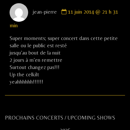
Comment
jean-pierre
11 juin 2014 @ 21 h 31
by
jean-
min
pierre
published
Super moments; super concert dans cette petite
on
salle ou le public est resté
jusqu’au bout de la nuit
2 jours à m’en remettre
Surtout changez pas!!!
Up the celkilt
yeahhhhhh!!!!!!
Primary
PROCHAINS CONCERTS / UPCOMING SHOWS