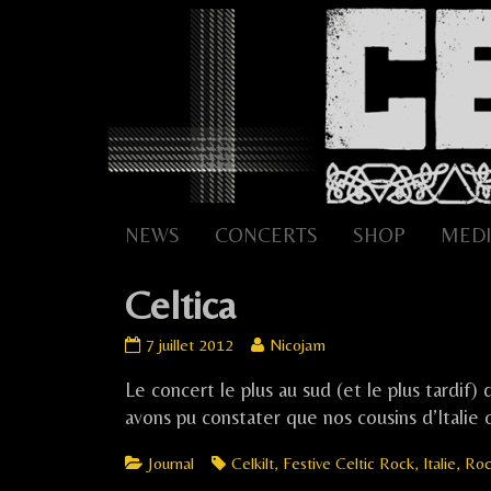
Skip
to
content
NEWS
CONCERTS
SHOP
MEDI
Celtica
Celtica
Read
7 juillet 2012
Nicojam
published
more
Le concert le plus au sud (et le plus tardif)
on
posts
by
avons pu constater que nos cousins d’Itali
the
author
Categories
Tags
Journal
Celkilt
,
Festive Celtic Rock
,
Italie
,
Roc
of