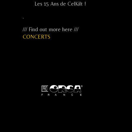
Les 15 Ans de CelKilt !
.
/// Find out more here ///
CONCERTS
...
...
...
.....
.