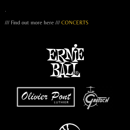
.
/// Find out more here ///
CONCERTS
...
...