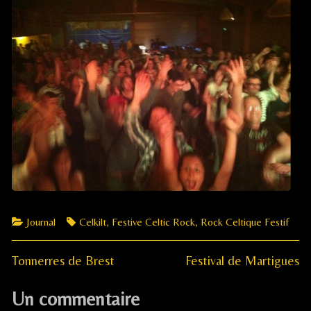
Categories
Tags
Journal
Celkilt
,
Festive Celtic Rock
,
Rock Celtique Festif
Previous
Next
Navigation
Tonnerres de Brest
Festival de Martigues
post:
post:
de
Un commentaire