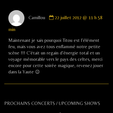
l’article
Comment
Camillou
22 juillet 2012 @ 11 h 58
by
Camillou
min
published
on
Maintenant je sais pourquoi Titou est l’élément
feu, mais vous avez tous enflammé notre petite
scène !!! C’était un regain d’énergie total et un
voyage mémorable vers le pays des celtes, merci
encore pour cette soirée magique, revenez jouer
dans la Yaute 😉
Primary
PROCHAINS CONCERTS / UPCOMING SHOWS