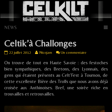
Skip
to
content
Celtik’à Challonges
Celtik’à
Read
sur
22 juillet 2012
Nicojam
Un commentaire
Challonges
more
Celtik’à
On trouve de tout en Haute Savoie : des festoches
published
posts
Challonges
on
by
bien sympathiques, des Bretons, des Lyonnais, des
the
gens qui étaient présents au Celt’Fest à Tournon, de
author
cette excellente Bière des Trolls que nous avons déjà
of
croisée aux Anthinoises. Bref, une soirée riche en
Celtik’à
trouvailles et retrouvailles.
Challonges,