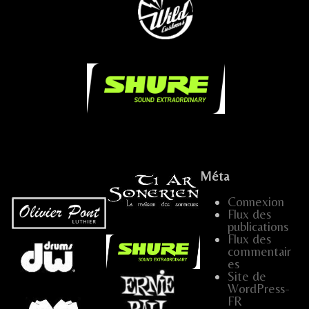
...
.....
.
Méta
Connexion
Flux des
...
publications
Flux des
commentair
…
es
Site de
WordPress-
.....
FR