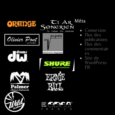
Méta
Connexion
Flux des
publications
...
Flux des
commentair
es
…
Site de
WordPress-
FR
…..
…
…..
.....
...