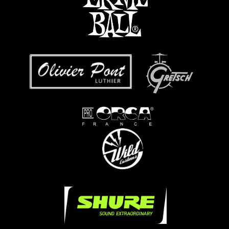
...
...
...
.....
.