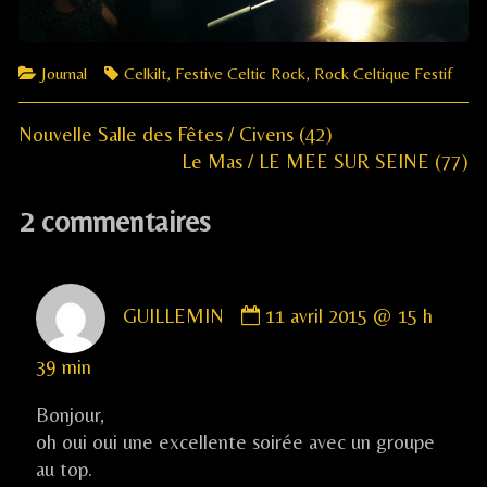
Categories
Tags
Journal
Celkilt
,
Festive Celtic Rock
,
Rock Celtique Festif
Previous
Navigation
Nouvelle Salle des Fêtes / Civens (42)
post:
Next
Le Mas / LE MEE SUR SEINE (77)
de
post:
2 commentaires
l’article
Comment
GUILLEMIN
11 avril 2015 @ 15 h
by
GUILLEMIN
39 min
published
on
Bonjour,
oh oui oui une excellente soirée avec un groupe
au top.