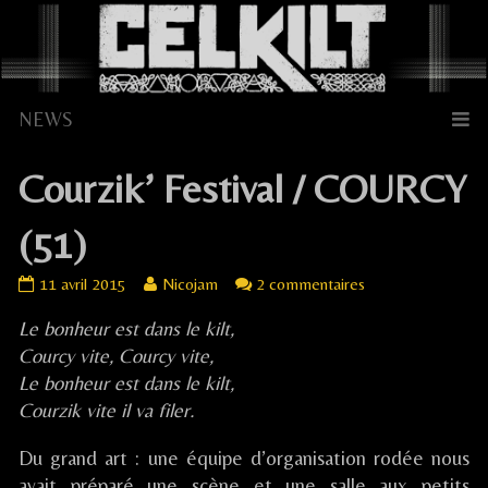
Skip
to
content
Courzik’ Festival / COURCY
(51)
Courzik’
Read
sur
11 avril 2015
Nicojam
2 commentaires
Festival
more
Courzik’
Le bonheur est dans le kilt,
/
posts
Festival
COURCY
by
/
Courcy vite, Courcy vite,
(51)
the
COURCY
Le bonheur est dans le kilt,
published
author
(51)
Courzik vite il va filer.
on
of
Courzik’
Du grand art : une équipe d’organisation rodée nous
Festival
avait préparé une scène et une salle aux petits