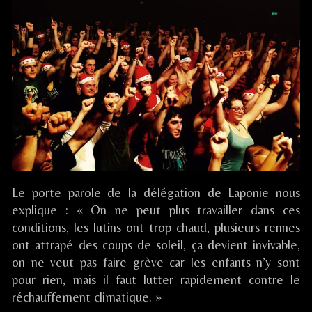
published
/
Pape
on
MJC
O
Totem
Rilleux-
la-
Pape,
Le porte parole de la délégation de Laponie nous
explique : « On ne peut plus travailler dans ces
conditions, les lutins ont trop chaud, plusieurs rennes
ont attrapé des coups de soleil, ça devient invivable,
on ne veut pas faire grève car les enfants n’y sont
pour rien, mais il faut lutter rapidement contre le
réchauffement climatique. »