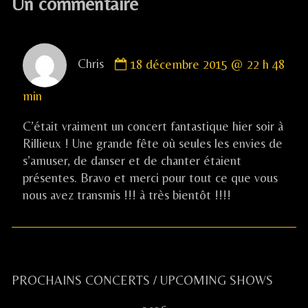
Un commentaire
l’article
Comment
Chris
18 décembre 2015 @ 22 h 48
by
Chris
min
published
on
C’était vraiment un concert fantastique hier soir à
Rillieux ! Une grande fête où seules les envies de
s’amuser, de danser et de chanter étaient
présentes. Bravo et merci pour tout ce que vous
nous avez transmis !!! à très bientôt !!!!
Primary
PROCHAINS CONCERTS / UPCOMING SHOWS