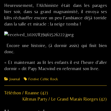
Heureusement, l’Alchimiste était dans les parages
hier soir, dans sa grand magnanimité, il envoya ses
kilts réchauffer encore un peu l’ambiance déjà torride
dans la salle et miracle : la neige tomba !
Encore une histoire, (à dormir assis) qui finit bien
donc.
« Et maintenant au lit les enfants il est l’heure d’aller
dormir » dit Papy Macwind en refermant son livre.
Categories
Tags
Journal
Festive Celtic Rock
Previous
Navigation
Téléthon / Roanne (42)
post:
Next
Kiltmas Party / Le Grand Marais Riorges (42)
de
post: