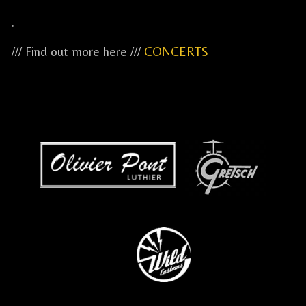
.
/// Find out more here ///
CONCERTS
...
...
...
.....