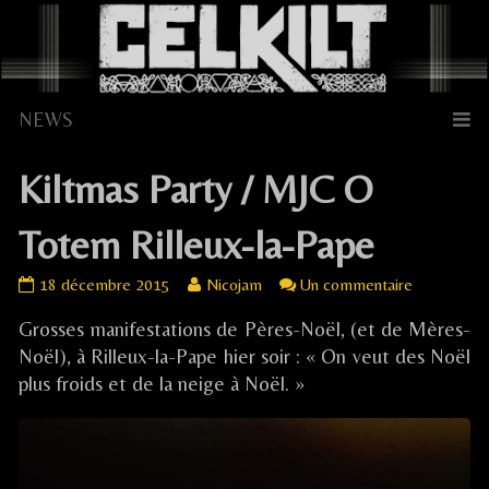
Skip
to
content
Kiltmas Party / MJC O
Totem Rilleux-la-Pape
Kiltmas
Read
sur
18 décembre 2015
Nicojam
Un commentaire
Party
more
Kiltmas
Grosses manifestations de Pères-Noël, (et de Mères-
/
posts
Party
MJC
by
/
Noël), à Rilleux-la-Pape hier soir : « On veut des Noël
O
the
MJC
plus froids et de la neige à Noël. »
Totem
author
O
Rilleux-
of
Totem
la-
Kiltmas
Rilleux-
Pape
Party
la-