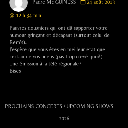
Padre Mc GUINESS
24 août 2013
by
Padre
@ 12 h 34 min
Mc
GUINESS
Pauvres douaniers qui ont dû supporter votre
published
humour grinçant et décapant (surtout celui de
on
Rem’s)…
J’espère que vous êtes en meilleur état que
certain de vos pneus (pas trop crevé quoi!)
Une émission à la télé régionale?
Bises
Primary
PROCHAINS CONCERTS / UPCOMING SHOWS
Sidebar
---- 2026 ----