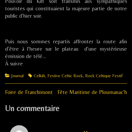
sons
Pouvoir du Kilt soit transmis aux sympathiques
Cardinaux
touristes qui constituaient la majeure partie de notre
–
public d’hier soir.
La
Bourboule,
Puis nous sommes repartis affronter la route afin
d’être à l’heure sur le plateau d’une mystérieuse
émission de télé…
À suivre
Categories
Tags
Journal
Celkilt
,
Festive Celtic Rock
,
Rock Celtique Festif
Previous
Next
Navigation
Foire de Franchimont
Fête Maritime de Ploumanac’h
post:
post:
de
Un commentaire
l’article
Comment