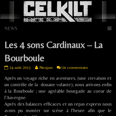
Skip
to
content
Les 4 sons Cardinaux – La
Bourboule
Les
Read
sur
24 août 2013
Nicojam
Un commentaire
4
more
Les
Après un voyage riche en aventures, (une crevaison et
sons
posts
4
Cardinaux
by
sons
un contrôle de la douane volante), nous arrivons enfin
–
the
Cardinaux
à la Bourboule ; une agréable bourgade au coeur de
La
author
–
l’Auvergne.
Bourboule
of
La
Après des balances efficaces et un repas express nous
published
Les
Bourboule
avons pu monter sur scène à l’heure afin que le
on
4