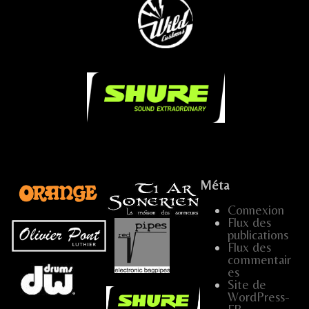
...
.....
.
Méta
Connexion
Flux des
publications
...
Flux des
commentair
es
…
Site de
WordPress-