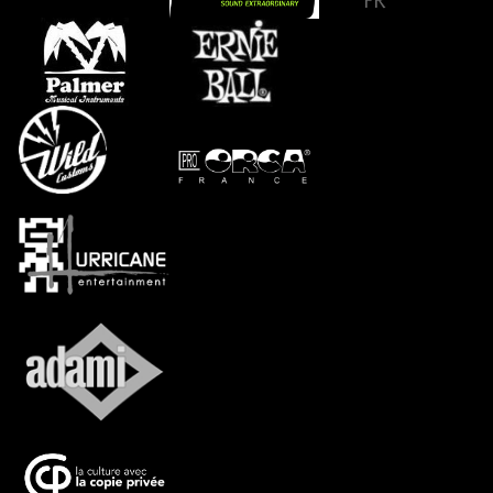
FR
…..
…
…..
.....
...
...
…..