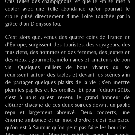
Tablées
Unis telles des champignons, et que le vin se met à
/
couler avec une telle abondance qu’on pourrait le
Saumur
croire puisé directement d’une Loire touchée par la
(49),
grâce d’un Dionysos fou.
C’est alors que, venus des quatre coins de France et
d’Europe, surgissent des touristes, des voyageurs, des
musiciens, des hommes et des femmes, des jeunes et
des vieux ; gourmets, mélomanes et amateurs de bon
vin. Quelques milliers de bons vivants qui se
réunissent autour des tables et devant les scènes afin
de partager quelques plaisirs de la vie ; s’en mettre
plein les papilles et les oreilles. Et pour l’édition 2016,
c’est à nous qu’est revenu le grand honneur de
clôturer chacune de ces deux soirées devant un public
repu et largement abreuvé. Deux concerts, une
énorme ambiance et un mot d’ordre : c’est pas parce
qu’on est à Saumur qu’on peut pas faire les bourrins !
Message reçu ! Mention spéciale pour la mamie