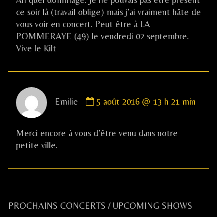
on
ce soir là (travail oblige) mais j’ai vraiment hâte de
vous voir en concert. Peut être à LA
POMMERAYE (49) le vendredi 02 septembre.
Vive le Kilt
Comment
Emilie
5 août 2016 @ 13 h 21 min
by
Emilie
published
Merci encore à vous d’être venu dans notre
on
petite ville.
Primary
PROCHAINS CONCERTS / UPCOMING SHOWS