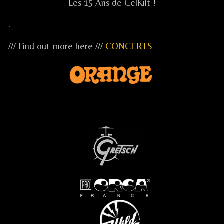
Les 15 Ans de CelKilt !
.
/// Find out more here ///
CONCERTS
...
...
...
.....