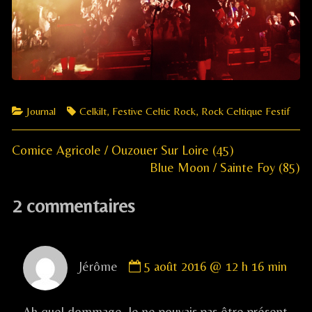
Categories
Tags
Journal
Celkilt
,
Festive Celtic Rock
,
Rock Celtique Festif
Previous
Navigation
Comice Agricole / Ouzouer Sur Loire (45)
post:
Next
​Blue Moon / Sainte Foy (85)
de
post:
2 commentaires
l’article
Comment
Jérôme
5 août 2016 @ 12 h 16 min
by
Jérôme
published
Ah quel dommage. Je ne pouvais pas être présent