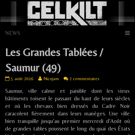
Skip
to
content
Les Grandes Tablées /
Saumur (49)
Les
Read
sur
5 août 2016
Nicojam
2 commentaires
Grandes
more
Les
Saumur, ville calme et paisible dont les vieux
Tablées
posts
Grandes
/
by
Tablées
bâtiments toisent le passant du haut de leurs siècles
Saumur
the
/
et où les chevaux bien dressés du Cadre Noir
(49)
author
Saumur
caracolent fièrement dans leurs manèges. Une ville
published
of
(49)
bien tranquille jusqu’au premier mercredi d’Août où
on
Les
de grandes tables poussent le long du quai des États
Grandes