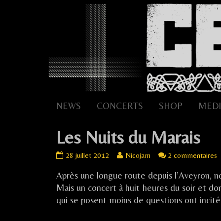
Skip
to
content
NEWS
CONCERTS
SHOP
MEDI
Les Nuits du Marais
Les
Read
s
28 juillet 2012
Nicojam
2 commentaires
Nuits
more
L
Après une longue route depuis l’Aveyron, n
du
posts
N
Marais
by
d
Mais un concert à huit heures du soir et don
published
the
M
qui se posent moins de questions ont incité 
on
author
of