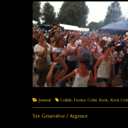
Les
Nuits
du
Marais,
Categories
Tags
Journal
Celkilt
,
Festive Celtic Rock
,
Rock Celt
Previous
Navigation
Ste Geneviève / Argence
post: