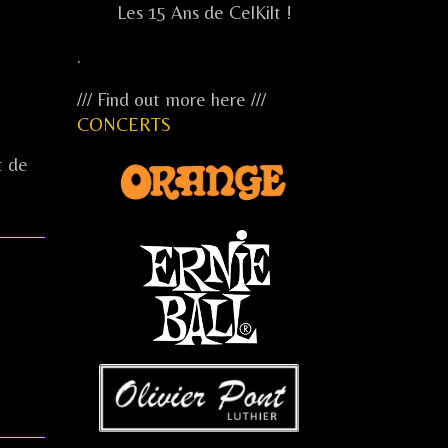
Les 15 Ans de CelKilt !
.
/// Find out more here ///
CONCERTS
t de
...