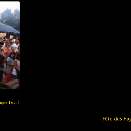
ique Festif
Next
Fête des Pu
post: