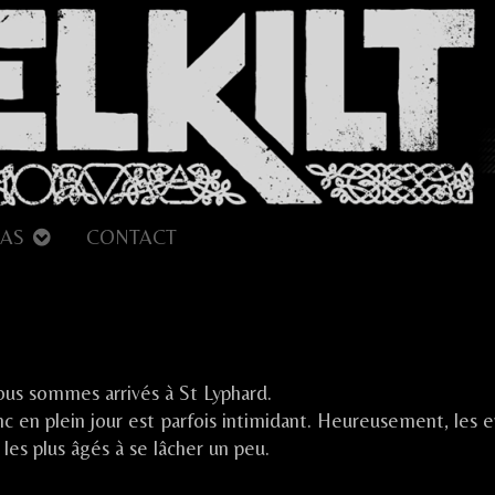
AS
CONTACT
ur
es
ous sommes arrivés à St Lyphard.
uits
u
c en plein jour est parfois intimidant. Heureusement, les e
arais
les plus âgés à se lâcher un peu.