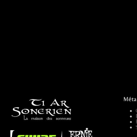
Méta
...