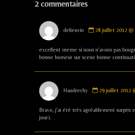
de
2 commentaires
l’article
Comment
delieuvin
28 juillet 2012 @
by
delieuvin
published
excellent meme si nous n’avons pas bougé 
on
bonne humeur sur scene bonne continuat
Comment
Haudrechy
29 juillet 2012
by
Haudrechy
published
Bravo, j’ai été très agréablement surpris 
on
jour).