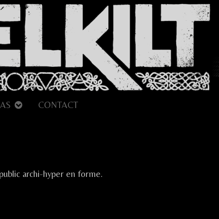
AS
CONTACT
ur
uiberon
 public archi-hyper en forme.