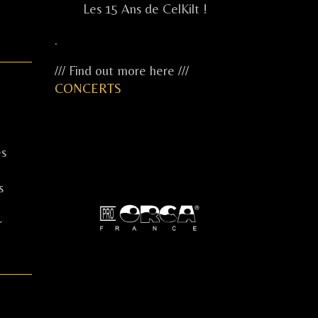
Les 15 Ans de CelKilt !
.
/// Find out more here ///
CONCERTS
es
...
s
...
r
...
.....
.