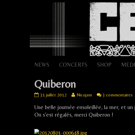
Skip
to
content
NEWS
CONCERTS
SHOP
MEDI
Quiberon
Quiberon
Read
s
31 juillet 2012
Nicojam
3 commentaires
published
more
Q
Une belle journée ensoleillée, la mer, et un
on
posts
by
On s’est régalés, merci Quiberon !
the
author
of