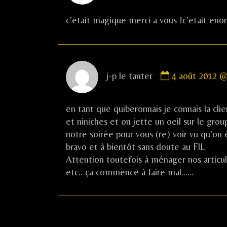
flo
published
c’etait magique merci a vous !c’etait eno
on
Comment
j-p le tanter
4 août 2012 @
by
j-
p
en tant que quiberonnais je connais la cli
le
et niniches et on jette un oeil sur le group
tanter
notre soirée pour vous (re) voir vu qu’on 
published
bravo et à bientôt sans doute au FIL
on
Attention toutefois à ménager nos articula
etc.. ça commence à faire mal……