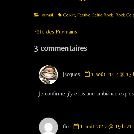
Quiberon,
Categories
Tags
Journal
Celkilt
,
Festive Celtic Rock
,
Rock Celt
Previous
Navigation
Fête des Puymains
post:
de
3 commentaires
l’article
Comment
Jacques
1 août 2012 @ 13 
by
Jacques
published
Je confirme, j’y étais une ambiance explo
on
Comment
flo
1 août 2012 @ 19 h 21
by