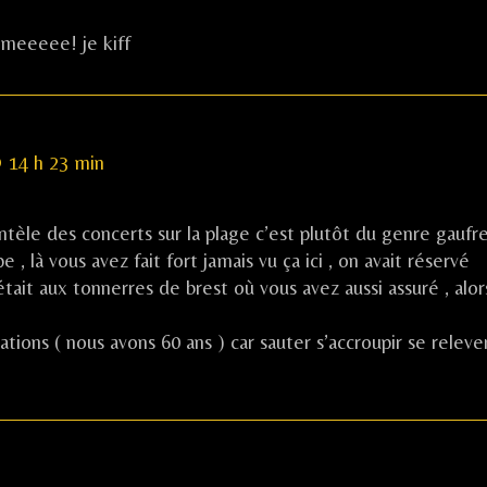
rmeeeee! je kiff
 14 h 23 min
entèle des concerts sur la plage c’est plutôt du genre gaufr
e , là vous avez fait fort jamais vu ça ici , on avait réservé
était aux tonnerres de brest où vous avez aussi assuré , alor
tions ( nous avons 60 ans ) car sauter s’accroupir se releve