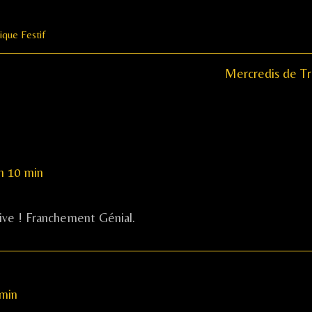
ique Festif
Next
Mercredis de T
post:
h 10 min
sive ! Franchement Génial.
 min