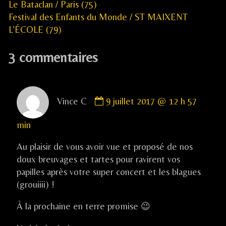
Previous
Navigation
Le Bataclan / Paris (75)
post:
Next
Festival des Enfants du Monde / ST MAIXENT
de
post:
L’ÉCOLE (79)
l’article
3 commentaires
Comment
Vince C
9 juillet 2017 @ 12 h 57
by
Vince
min
C
published
Au plaisir de vous avoir vue et proposé de nos
on
doux breuvages et tartes pour ravirent vos
papilles après votre super concert et les blagues
(grouiiii) !
À la prochaine en terre promise 😉