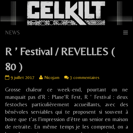
Skip
to
content
R ’ Festival / REVELLES (
80 )
R
Read
sur
9 juillet 2017
Nicojam
3 commentaires
’
more
R
Grosse chaleur ce week-end, pourtant on ne
Festival
posts
’
/
by
Festival
manquait pas d’R : Plane’R Fest, R ’ Festival : deux
REVELLES
the
/
festoches particulièrement accueillants, avec des
(
author
REVELLES
bénévoles serviables qui te proposent si souvent à
80
of
(
boire que t’as l’impression d’être un senior en maison
)
R
80
de retraite. En même temps je les comprend, on a
published
’
)