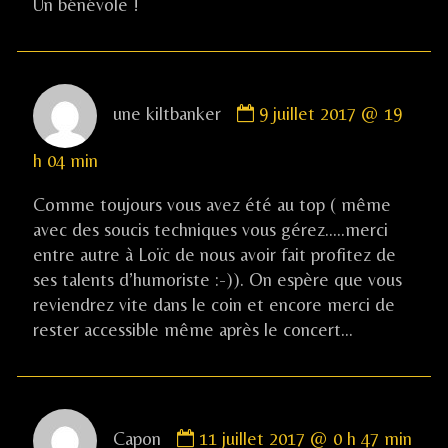
Un bénévole !
Comment
une kiltbanker
9 juillet 2017 @ 19
by
une
h 04 min
kiltbanker
published
Comme toujours vous avez été au top ( même
on
avec des soucis techniques vous gérez…..merci
entre autre à Loïc de nous avoir fait profitez de
ses talents d’humoriste :-)). On espère que vous
reviendrez vite dans le coin et encore merci de
rester accessible même après le concert…
Comment
Capon
11 juillet 2017 @ 0 h 47 min
by