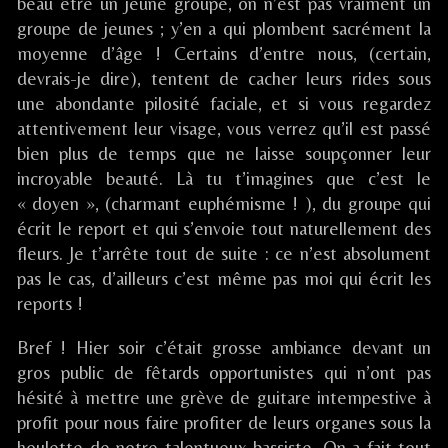
on
Festival
beau être un jeune groupe, on n’est pas vraiment un
/
groupe de jeunes ; y’en a qui plombent sacrément la
REVELLES
moyenne d’âge ! Certains d’entre nous, (certain,
(
devrais-je dire), tentent de cacher leurs rides sous
80
une abondante pilosité faciale, et si vous regardez
),
attentivement leur visage, vous verrez qu’il est passé
bien plus de temps que ne laisse soupçonner leur
incroyable beauté. Là tu t’imagines que c’est le
« doyen », (charmant euphémisme ! ), du groupe qui
écrit le report et qui s’envoie tout naturellement des
fleurs. Je t’arrête tout de suite : ce n’est absolument
pas le cas, d’ailleurs c’est même pas moi qui écrit les
reports !
Bref ! Hier soir c’était grosse ambiance devant un
gros public de fêtards opportunistes qui n’ont pas
hésité à mettre une grève de guitare intempestive à
profit pour nous faire profiter de leurs organes sous la
houlette de notre talentueux bassiste. On a fait tout