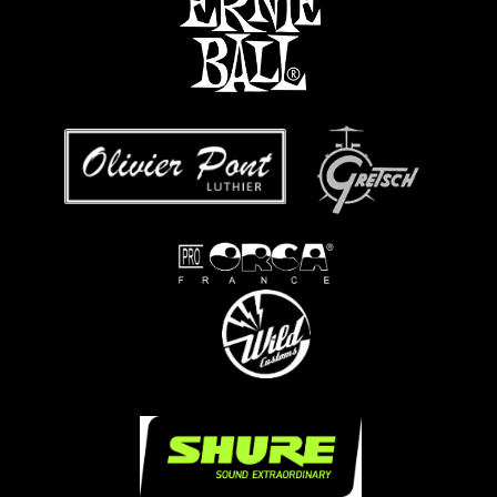
...
...
...
.....
.