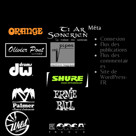
Méta
Connexion
Flux des
publications
...
Flux des
commentair
es
…
Site de
WordPress-
FR
…..
…
…..
.....
...