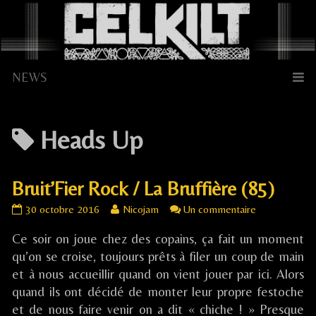
Skip
to
content
Posts
Heads Up
tagged
Bruit’Fier Rock / La Bruffière (85)
Bruit’Fier
Read
sur
30 octobre 2016
Nicojam
Un commentaire
Rock
more
Bruit’Fier
Ce soir on joue chez des copains, ça fait un moment
/
posts
Rock
La
by
/
qu’on se croise, toujours prêts à filer un coup de main
Bruffière
the
La
et à nous accueillir quand on vient jouer par ici. Alors
(85)
author
Bruffière
quand ils ont décidé de monter leur propre festoche
published
of
(85)
et de nous faire venir on a dit « chiche ! » Presque
on
Bruit’Fier