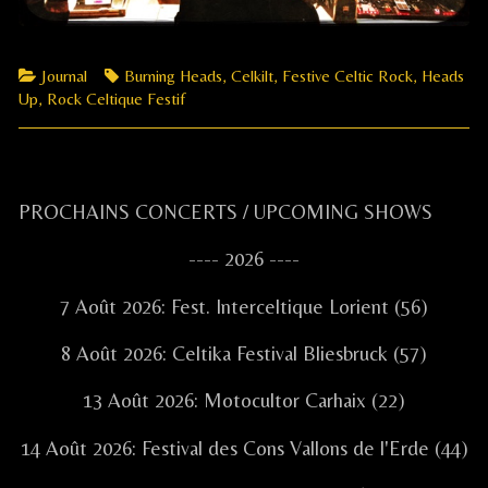
Categories
Tags
Journal
Burning Heads
,
Celkilt
,
Festive Celtic Rock
,
Heads
Up
,
Rock Celtique Festif
Primary
PROCHAINS CONCERTS / UPCOMING SHOWS
Sidebar
---- 2026 ----
7 Août 2026: Fest. Interceltique Lorient (56)
8 Août 2026: Celtika Festival Bliesbruck (57)
13 Août 2026: Motocultor Carhaix (22)
14 Août 2026: Festival des Cons Vallons de l'Erde (44)