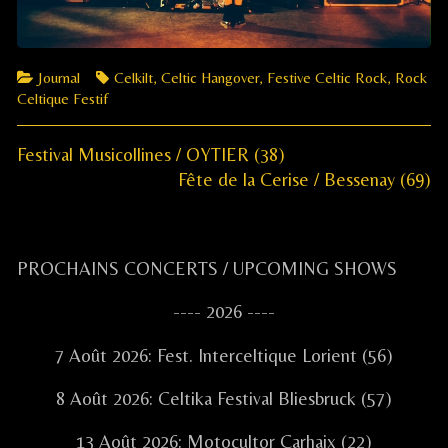
Categories
Tags
Journal
Celkilt
,
Celtic Hangover
,
Festive Celtic Rock
,
Rock
Celtique Festif
Previous
Navigation
Festival Musicollines / OYTIER (38)
post:
Next
Fête de la Cerise / Bessenay (69)
de
post:
l’article
Primary
PROCHAINS CONCERTS / UPCOMING SHOWS
Sidebar
---- 2026 ----
7 Août 2026: Fest. Interceltique Lorient (56)
8 Août 2026: Celtika Festival Bliesbruck (57)
13 Août 2026: Motocultor Carhaix (22)