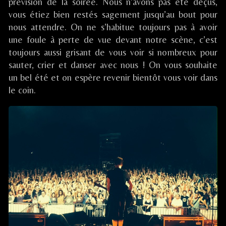
published
Celtiques
prévision de la soirée. Nous n’avons pas été déçus,
on
/
vous étiez bien restés sagement jusqu’au bout pour
St
nous attendre. On ne s’habitue toujours pas à avoir
Victor
une foule à perte de vue devant notre scène, c’est
sur
toujours aussi grisant de vous voir si nombreux pour
Loire
(42),
sauter, crier et danser avec nous ! On vous souhaite
un bel été et on espère revenir bientôt vous voir dans
le coin.