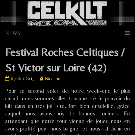
Skip
to
content
Festival Roches Celtiques /
St Victor sur Loire (42)
Festival
Read
6 juillet 2015
Nicojam
Roches
more
Pour ce second volet de notre week-end le plus
Celtiques
posts
/
by
chaud, nous sommes allés transmettre le pouvoir du
St
the
kilt dans un très joli site, fort bien ensoleillé, grâce
Victor
author
auquel nous avons pris de bonnes couleurs. En
sur
of
attendant que notre tour vienne de jouer, nous en
Loire
Festival
avons profité pour nous baigner et nous rafraîchir en
(42)
Roches