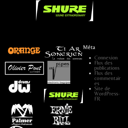
.
Méta
Connexion
Flux des
publications
...
Flux des
commentair
es
…
Site de
WordPress-
FR
…..
…
…..
.....