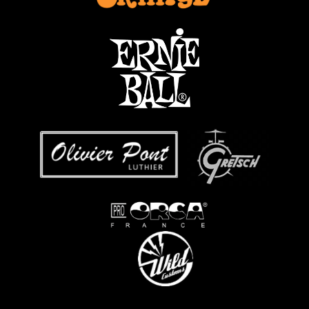
...
...
...
.....