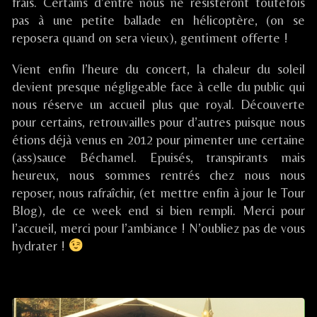
la
frais. Certains d’entre nous ne résisteront toutefois
Cerise
pas à une petite ballade en hélicoptère, (on se
/
reposera quand on sera vieux), gentiment offerte !
Bessenay
(69),
Vient enfin l’heure du concert, la chaleur du soleil
devient presque négligeable face à celle du public qui
nous réserve un accueil plus que royal. Découverte
pour certains, retrouvailles pour d’autres puisque nous
étions déjà venus en 2012 pour pimenter une certaine
(ass)sauce Béchamel. Epuisés, transpirants mais
heureux, nous sommes rentrés chez nous nous
reposer, nous rafraîchir, (et mettre enfin à jour le Tour
Blog), de ce week end si bien rempli. Merci pour
l’accueil, merci pour l’ambiance ! N’oubliez pas de vous
hydrater !