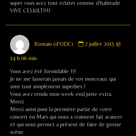
published
super vous avez tout eclater comme d’habitude
on
VIVE CELKILT!!!!
Comment
Romain (d'ODC)
7 juillet 2015 @
by
Romain
14 h 06 min
(d'ODC)
published
Vous avez été formidable !!!
on
Je ne me lasserais jamais de vos morceaux qui
sont tout simplement superbes !
Vous avez rendu mon week-end juste extra.
Merci
Merci aussi pour la première partie de votre
concert en Mars qui nous a vraiment fait avancer
et qui nous permet a présent de faire de grosse
scène.