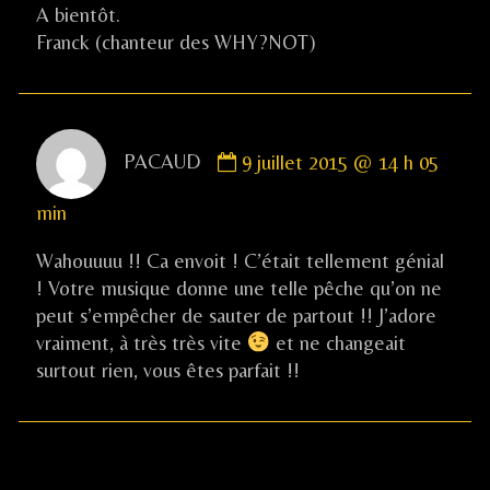
A bientôt.
Franck (chanteur des WHY?NOT)
Comment
PACAUD
9 juillet 2015 @ 14 h 05
by
PACAUD
min
published
on
Wahouuuu !! Ca envoit ! C’était tellement génial
! Votre musique donne une telle pêche qu’on ne
peut s’empêcher de sauter de partout !! J’adore
vraiment, à très très vite
et ne changeait
surtout rien, vous êtes parfait !!