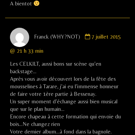
A bientot
Comment
Franck (WHY?NOT)
7 juillet 2015
by
Franck
@ 21 h 33 min
(WHY?
NOT)
Les CELKILT, aussi bons sur scène qu’en
published
backstage…
on
Après vous avoir découvert lors de la fête des
mousselines à Tarare, j’ai eu l’immense honneur
de faire votre 1ère partie à Bessenay.
Un super moment d’échange aussi bien musical
que sur le plan humain…
Encore chapeau à cette formation qui envoie du
bois…Ne changez rien
Votre dernier album…à fond dans la bagnole.