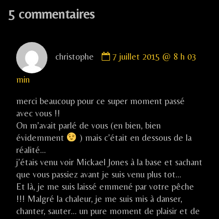
5 commentaires
l’article
Comment
christophe
7 juillet 2015 @ 8 h 03
by
christophe
min
published
on
merci beaucoup pour ce super moment passé
avec vous !!
On m’avait parlé de vous (en bien, bien
évidemment
) mais c’était en dessous de la
réalité…
j’étais venu voir Mickael Jones à la base et sachant
que vous passiez avant je suis venu plus tot…
Et là, je me suis laissé emmené par votre pêche
!!! Malgré la chaleur, je me suis mis à danser,
chanter, sauter… un pure moment de plaisir et de