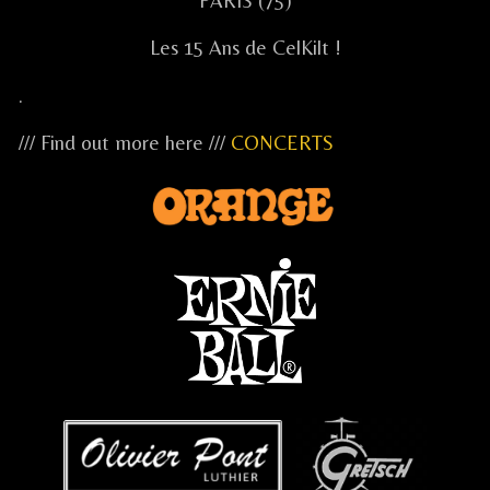
PARIS (75)
Les 15 Ans de CelKilt !
.
/// Find out more here ///
CONCERTS
...