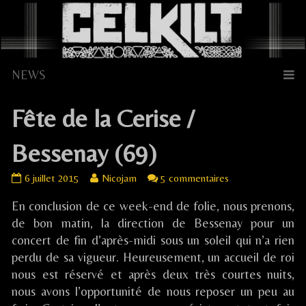
Skip
to
content
Fête de la Cerise /
Bessenay (69)
Fête
Read
sur
6 juillet 2015
Nicojam
5 commentaires
de
more
Fête
En conclusion de ce week-end de folie, nous prenons,
la
posts
de
Cerise
by
la
de bon matin, la direction de Bessenay pour un
/
the
Cerise
concert de fin d’après-midi sous un soleil qui n’a rien
Bessenay
author
/
perdu de sa vigueur. Heureusement, un accueil de roi
(69)
of
Bessenay
nous est réservé et après deux très courtes nuits,
published
Fête
(69)
nous avons l’opportunité de nous reposer un peu au
on
de