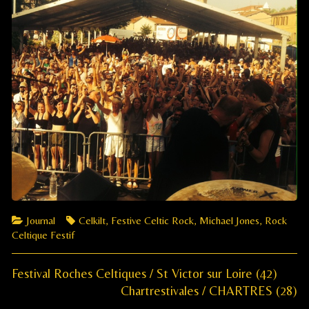
Categories
Tags
Journal
Celkilt
,
Festive Celtic Rock
,
Michael Jones
,
Rock
Celtique Festif
Previous
Navigation
Festival Roches Celtiques / St Victor sur Loire (42)
post:
Next
Chartrestivales / CHARTRES (28)
de
post: