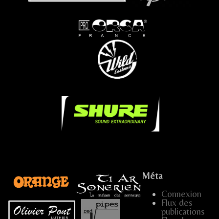
...
...
.....
.
Méta
Connexion
Flux des
publications
...