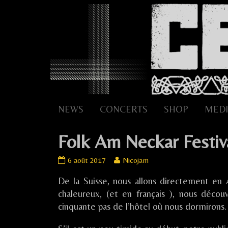
Skip
to
content
NEWS
CONCERTS
SHOP
MEDI
Folk Am Neckar Fest
Folk
Read
6 août 2017
Nicojam
Am
more
De la Suisse, nous allons directement en 
Neckar
posts
Festival
by
chaleureux, (et en français ), nous décou
/
the
cinquante pas de l’hôtel où nous dormirons.
MOSBACH
author
(DE)
of