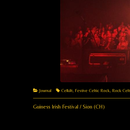
Categories
Tags
Journal
Celkilt
,
Festive Celtic Rock
,
Rock Celt
Previous
Navigation
Guiness Irish Festival / Sion (CH)
post:
de