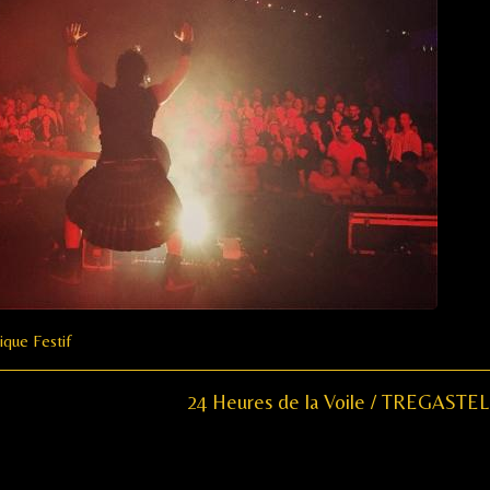
ique Festif
Next
24 Heures de la Voile / TREGASTEL 
post: