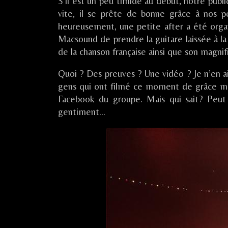
S’il est un peu timide au début, notre public
published
Folk
vite, il se prête de bonne grâce à nos p
on
Am
heureusement, une petite after a été organ
Neckar
Macsound de prendre la guitare laissée à la 
Festival
/
de la chanson française ainsi que son magni
MOSBACH
(DE),
Quoi ? Des preuves ? Une vidéo ? Je n’en ai pa
gens qui ont filmé ce moment de grâce mais
Facebook du groupe. Mais qui sait? Peut
gentiment…