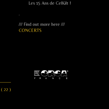
Les 15 Ans de CelKilt !
.
/// Find out more here ///
CONCERTS
...
...
...
.....
( 22 )
.