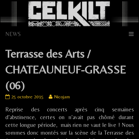
Skip
to
content
Terrasse des Arts /
CHATEAUNEUF-GRASSE
(06)
Terrasse
Read
25 octobre 2015
Nicojam
des
more
Reprise des concerts après cinq semaines
Arts
posts
/
by
d’abstinence, certes on n’avait pas chômé durant
CHATEAUNEUF-
the
cette longue période, mais rien ne vaut le live ! Nous
GRASSE
author
sommes donc montés sur la scène de la Terrasse des
(06)
of