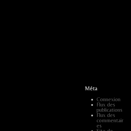
...
...
...
.....
.
Méta
...
Connexion
…
.....
Flux des
publications
…..
…
…..
...
Flux des
commentair
…..
...
es
Site de