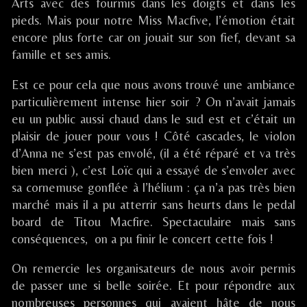
Arts avec des fourmis dans les doigts et dans les
published
Terrasse
pieds. Mais pour notre Miss Macfive, l’émotion était
on
des
Arts
encore plus forte car on jouait sur son fief, devant sa
/
famille et ses amis.
CHATEAUNEUF-
GRASSE
Est ce pour cela que nous avons trouvé une ambiance
(06),
particulièrement intense hier soir ? On n’avait jamais
eu un public aussi chaud dans le sud est et c’était un
plaisir de jouer pour vous ! Côté cascades, le violon
d’Anna ne s’est pas envolé, (il a été réparé et va très
bien merci ), c’est Loïc qui a essayé de s’envoler avec
sa cornemuse gonflée à l’hélium : ça n’a pas très bien
marché mais il a pu atterrir sans heurts dans le pedal
board de Titou Macfire. Spectaculaire mais sans
conséquences, on a pu finir le concert cette fois !
On remercie les organisateurs de nous avoir permis
de passer une si belle soirée. Et pour répondre aux
nombreuses personnes qui avaient hâte de nous