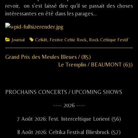
revoir, on s’est laissé dire qu’il se passait des choses
intéressantes en été dans les parages…
Categories
Tags
Journal
Celkilt
,
Festive Celtic Rock
,
Rock Celtique Festif
Previous
Navigation
Grand Prix des Meules Bleues / (85)
post:
Next
Le Tremplin / BEAUMONT (63)
de
post:
l’article
Primary
PROCHAINS CONCERTS / UPCOMING SHOWS
Sidebar
---- 2026 ----
7 Août 2026: Fest. Interceltique Lorient (56)
8 Août 2026: Celtika Festival Bliesbruck (57)