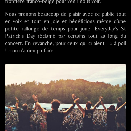
/
frontière franco-belge pour venir nous voir.
BOGNY
SUR
Nous prenons beaucoup de plaisir avec ce public tout
MEUSE
en voix et tout en joie et bénéficions même d’une
(08),
petite rallonge de temps pour jouer Everyday’s St
Patrick’s Day réclamé par certains tout au long du
concert. En revanche, pour ceux qui criaient : « à poil
! » on n’a rien pu faire.