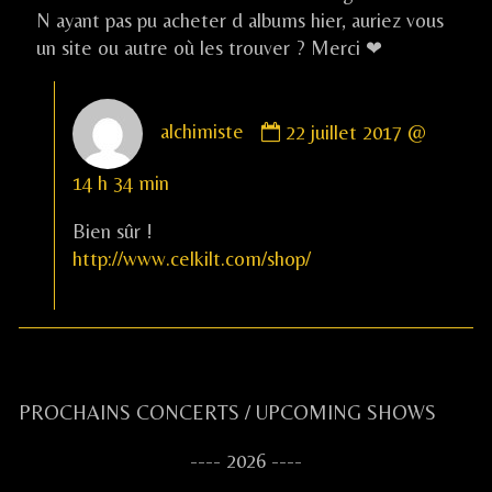
N ayant pas pu acheter d albums hier, auriez vous
un site ou autre où les trouver ? Merci ❤
Comment
alchimiste
22 juillet 2017 @
by
alchimiste
14 h 34 min
published
on
Bien sûr !
http://www.celkilt.com/shop/
Primary
PROCHAINS CONCERTS / UPCOMING SHOWS
Sidebar
---- 2026 ----