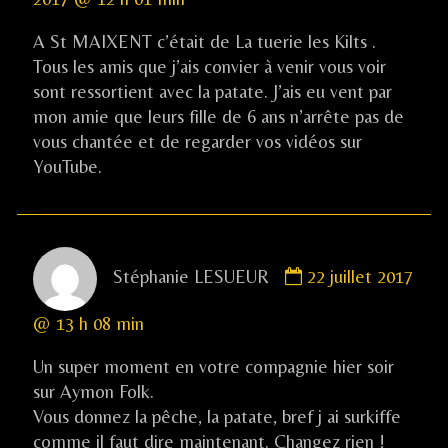
Christophe
published
A St MAIXENT c’était de La tuerie les Kilts .
on
Tous les amis que j’ais convier à venir vous voir
sont ressortient avec la patate. J’ais eu vent par
mon amie que leurs fille de 6 ans n’arrête pas de
vous chantée et de regarder vos vidéos sur
YouTube.
Comment
Stéphanie LESUEUR
22 juillet 2017
by
Stéphanie
@ 13 h 08 min
LESUEUR
published
Un super moment en votre compagnie hier soir
on
sur Aymon Folk.
Vous donnez la pêche, la patate, bref j ai surkiffe
comme il faut dire maintenant. Changez rien !