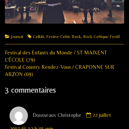
Categories
Tags
Journal
Celkilt
,
Festive Celtic Rock
,
Rock Celtique Festif
Previous
Navigation
Festival des Enfants du Monde / ST MAIXENT
post:
L’ÉCOLE (79)
de
Next
Festival Country Rendez-Vous / CRAPONNE SUR
post:
ARZON (69)
l’article
3 commentaires
Comment
Dousseaux Christophe
22 juillet
by
Dousseaux
2017 @ 12 h 01 min