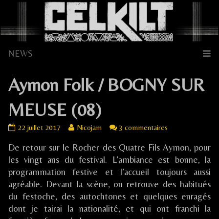
Skip
to
content
Aymon Folk / BOGNY SUR
MEUSE (08)
Aymon
Read
sur
22 juillet 2017
Nicojam
3 commentaires
Folk
more
Aymon
De retour sur le Rocher des Quatre Fils Aymon, pour
/
posts
Folk
BOGNY
by
/
les vingt ans du festival. L’ambiance est bonne, la
SUR
the
BOGNY
programmation festive et l’accueil toujours aussi
MEUSE
author
SUR
agréable. Devant la scène, on retrouve des habitués
(08)
of
MEUSE
du festoche, des autochtones et quelques enragés
published
Aymon
(08)
dont je tairai la nationalité, et qui ont franchi la
on
Folk