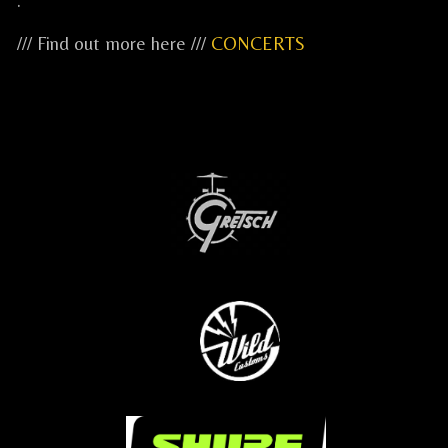
.
/// Find out more here ///
CONCERTS
...
...
...
.....