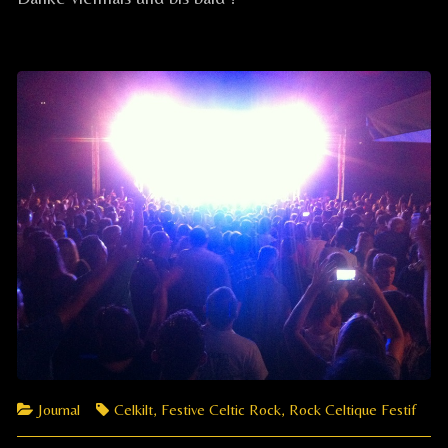
Air
/
ULM
(DE),
Categories
Tags
Journal
Celkilt
,
Festive Celtic Rock
,
Rock Celtique Festif