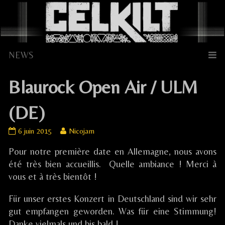
Skip
to
content
Blaurock Open Air / ULM
(DE)
Blaurock
Read
6 juin 2015
Nicojam
Open
more
Pour notre première date en Allemagne, nous avons
Air
posts
/
by
été très bien accueillis. Quelle ambiance ! Merci à
ULM
the
vous et à très bientôt !
(DE)
author
published
of
Für unser erstes Konzert in Deutschland sind wir sehr
on
Blaurock
gut empfangen geworden. Was für eine Stimmung!
Open
Danke vielmals und bis bald !