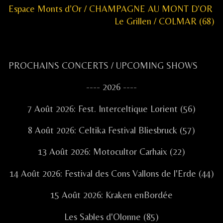
Previous
Navigation
Espace Monts d’Or / CHAMPAGNE AU MONT D’OR
post:
Next
Le Grillen / COLMAR (68)
de
post:
l’article
Primary
PROCHAINS CONCERTS / UPCOMING SHOWS
Sidebar
---- 2026 ----
7 Août 2026: Fest. Interceltique Lorient (56)
8 Août 2026: Celtika Festival Bliesbruck (57)
13 Août 2026: Motocultor Carhaix (22)
14 Août 2026: Festival des Cons Vallons de l'Erde (44)
15 Août 2026: Kraken enBordée
Les Sables d'Olonne (85)