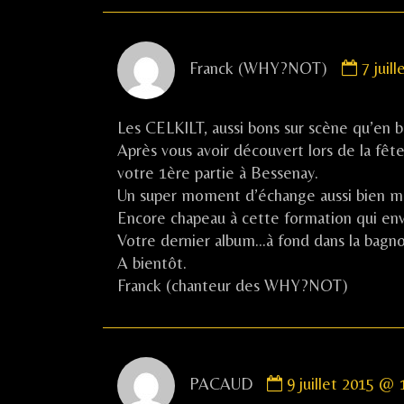
Comm
Franck (WHY?NOT)
7 juil
by
Franc
(WHY
Les CELKILT, aussi bons sur scène qu’en 
NOT)
Après vous avoir découvert lors de la fêt
publis
votre 1ère partie à Bessenay.
on
Un super moment d’échange aussi bien mu
Encore chapeau à cette formation qui en
Votre dernier album…à fond dans la bagno
A bientôt.
Franck (chanteur des WHY?NOT)
Comment
PACAUD
9 juillet 2015 @ 
by