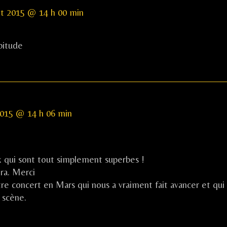
ent
let 2015 @ 14 h 00 min
ndre
DC)
bitude
hed
t
 2015 @ 14 h 06 min
x qui sont tout simplement superbes !
ra. Merci
tre concert en Mars qui nous a vraiment fait avancer et qui
 scène.