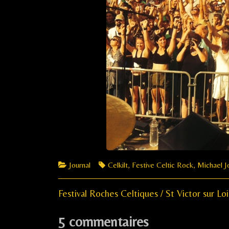
Categories
Tags
Journal
Celkilt
,
Festive Celtic Rock
,
Michael J
Previous
Navigation
Festival Roches Celtiques / St Victor sur Loi
post:
de
5 commentaires