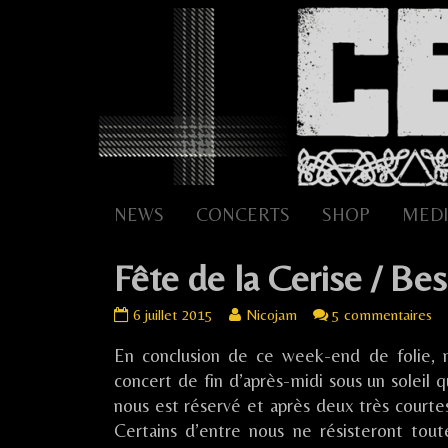
Skip
to
content
NEWS
CONCERTS
SHOP
MEDI
Fête de la Cerise / Be
Fête
Read
su
6 juillet 2015
Nicojam
5 commentaires
de
more
Fê
En conclusion de ce week-end de folie, 
la
posts
de
Cerise
by
la
concert de fin d’après-midi sous un soleil 
/
the
Ce
nous est réservé et après deux très courtes
Bessenay
author
/
Certains d’entre nous ne résisteront tout
(69)
of
Be