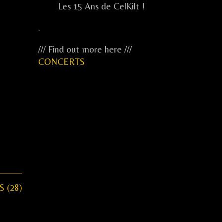
Les 15 Ans de CelKilt !
.
/// Find out more here ///
CONCERTS
...
...
...
.....
.
S (28)