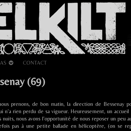
AS
CONTACT
ssenay (69)
r
te
nous prenons, de bon matin, la direction de Bessenay p
qui n’a rien perdu de sa vigueur. Heureusement, un accueil 
rise
 nuits, nous avons l’opportunité de nous reposer un peu au 
efois pas à une petite ballade en hélicoptère, (on se re
ssenay