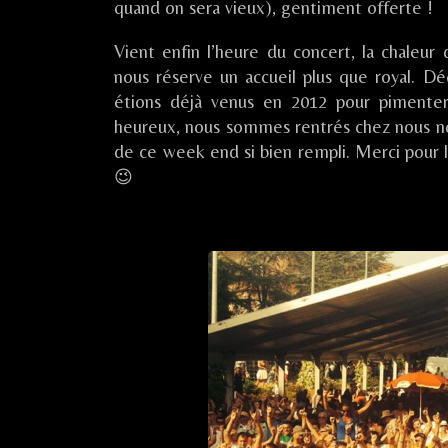
quand on sera vieux), gentiment offerte !
published
Fête
(6
on
de
Vient enfin l’heure du concert, la chaleur 
la
nous réserve un accueil plus que royal. Dé
Cerise
/
étions déjà venus en 2012 pour pimenter 
Bessenay
heureux, nous sommes rentrés chez nous nous
(69),
de ce week end si bien rempli. Merci pour l’
😉