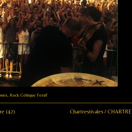
ones
,
Rock Celtique Festif
Next
re (42)
Chartrestivales / CHARTRE
post: