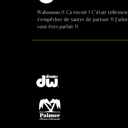
PACAUD
published
Wahouuuu !! Ca envoit ! C’était tellemen
on
s’empêcher de sauter de partout !! J’adore
vous êtes parfait !!
…
…..
…
…..