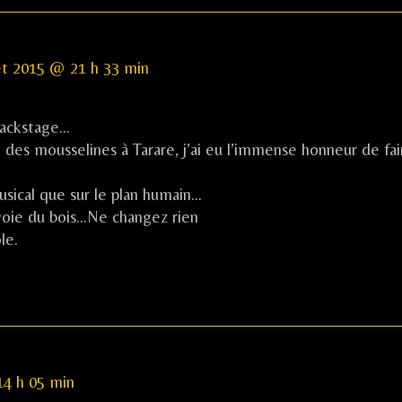
ent
let 2015 @ 21 h 33 min
k
?
backstage…
e des mousselines à Tarare, j’ai eu l’immense honneur de fai
hed
sical que sur le plan humain…
voie du bois…Ne changez rien
le.
14 h 05 min