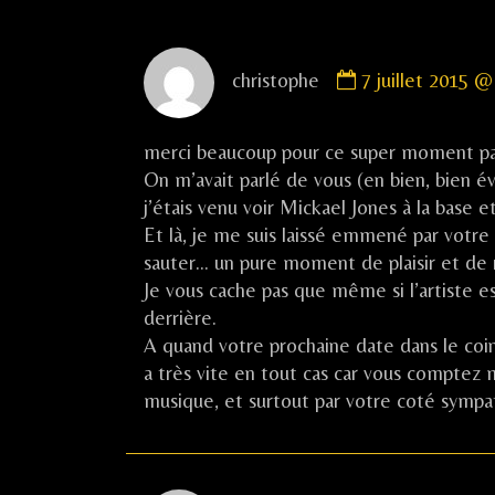
l’article
Comment
christophe
7 juillet 2015 @
by
christophe
published
merci beaucoup pour ce super moment pas
on
On m’avait parlé de vous (en bien, bien é
j’étais venu voir Mickael Jones à la base e
Et là, je me suis laissé emmené par votre 
sauter… un pure moment de plaisir et de 
Je vous cache pas que même si l’artiste e
derrière.
A quand votre prochaine date dans le coin
a très vite en tout cas car vous comptez 
musique, et surtout par votre coté sym