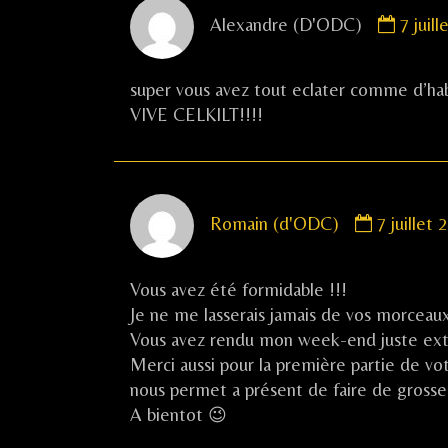
Comm
Alexandre (D'ODC)
7 juil
by
Alexa
(D'O
super vous avez tout eclater comme d’ha
publis
VIVE CELKILT!!!!
on
Commen
Romain (d'ODC)
7 juillet
by
Romain
(d'ODC)
Vous avez été formidable !!!
published
Je ne me lasserais jamais de vos morceau
on
Vous avez rendu mon week-end juste ext
Merci aussi pour la première partie de vo
nous permet a présent de faire de grosse
A bientot 😉