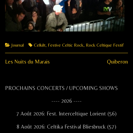
Categories
Tags
Journal
Celkilt
,
Festive Celtic Rock
,
Rock Celtique Festif
Previous
Next
Navigation
Les Nuits du Marais
Quiberon
post:
post:
de
Primary
l’article
PROCHAINS CONCERTS / UPCOMING SHOWS
Sidebar
---- 2026 ----
7 Août 2026: Fest. Interceltique Lorient (56)
8 Août 2026: Celtika Festival Bliesbruck (57)