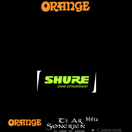
...
...
...
.....
.
Méta
Connexion