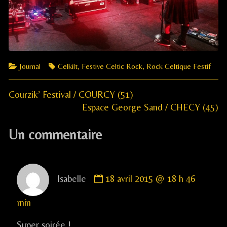
Categories
Tags
Journal
Celkilt
,
Festive Celtic Rock
,
Rock Celtique Festif
Previous
Navigation
Courzik’ Festival / COURCY (51)
post:
Next
Espace George Sand / CHECY (45)
de
post:
Un commentaire
l’article
Comment
Isabelle
18 avril 2015 @ 18 h 46
by
Isabelle
min
published
on
Super soirée !