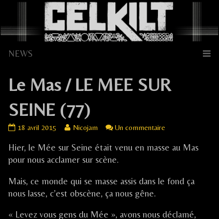
Skip
to
content
Le Mas / LE MEE SUR
SEINE (77)
Le
Read
sur
18 avril 2015
Nicojam
Un commentaire
Mas
more
Le
Hier, le Mée sur Seine était venu en masse au Mas
/
posts
Mas
LE
by
/
pour nous acclamer sur scène.
MEE
the
LE
SUR
author
MEE
Mais, ce monde qui se masse assis dans le fond ça
SEINE
of
SUR
nous lasse, c’est obscène, ça nous gêne.
(77)
Le
SEINE
published
Mas
(77)
« Levez vous gens du Mée », avons nous déclamé,