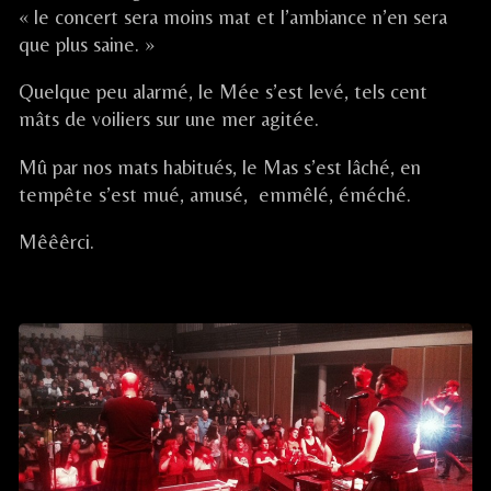
on
/
« le concert sera moins mat et l’ambiance n’en sera
LE
que plus saine. »
MEE
SUR
Quelque peu alarmé, le Mée s’est levé, tels cent
SEINE
(77),
mâts de voiliers sur une mer agitée.
Mû par nos mats habitués, le Mas s’est lâché, en
tempête s’est mué, amusé, emmêlé, éméché.
Mêêêrci.