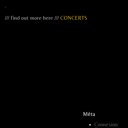
.
/// Find out more here ///
CONCERTS
...
...
...
.....
.
Méta
...
Connexion
…
.....