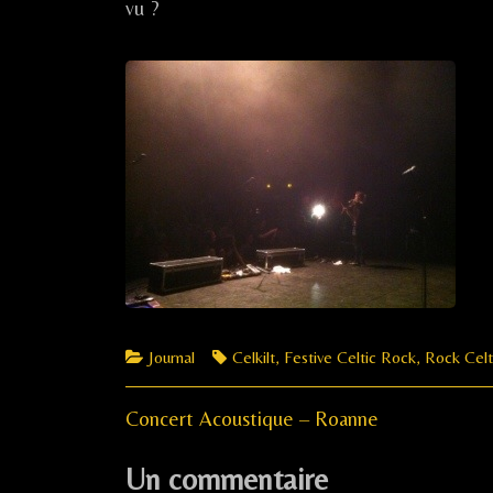
vu ?
Nuit
Celtique
/
Mennecy,
Categories
Tags
Journal
Celkilt
,
Festive Celtic Rock
,
Rock Celt
Previous
Navigation
Concert Acoustique – Roanne
post:
de
Un commentaire