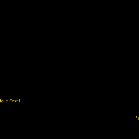
ique Festif
N
Pé
po