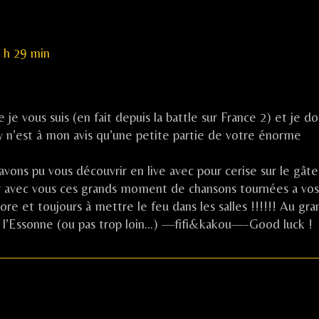
 h 29 min
e vous suis (en fait depuis la battle sur France 2) et je do
 n’est à mon avis qu’une petite partie de votre énorme
ons pu vous découvrir en live avec pour cerise sur le gât
er avec vous ces grands moment de chansons tournées a vos
e et toujours à mettre le feu dans les salles !!!!!! Au gra
ans l’Essonne (ou pas trop loin…) —fifi&kakou—-Good luck !