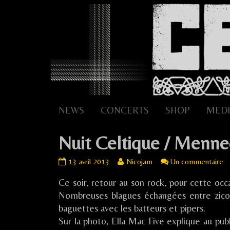
Skip
to
content
NEWS
CONCERTS
SHOP
MEDI
Nuit Celtique / Menne
Nuit
Read
su
13 avril 2013
Nicojam
Un commentaire
Celtique
more
Nu
Ce soir, retour au son rock, pour cette occa
/
posts
Ce
Mennecy
by
/
Nombreuses blagues échangées entre zico
published
the
M
baguettes avec les batteurs et pipers.
on
author
Sur la photo, Ella Mac Five explique au publi
of