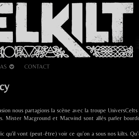
AS
CONTACT
cy
r
it
sion nous partagions la scène avec la troupe UniversCelts S
ltique
s. Mister Macground et Macwind sont allés parler bourd
ennecy
c qu’il vont (peut-être) voir ce qu’on a sous nos kilts. Qu’