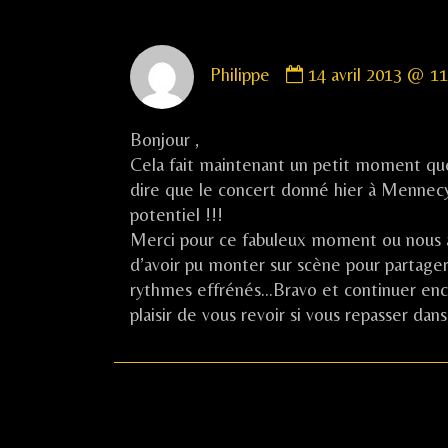
l’article
Comment
Philippe
14 avril 2013 @ 11
by
Philippe
published
Bonjour ,
on
Cela fait maintenant un petit moment que j
dire que le concert donné hier à Mennecy
potentiel !!!
Merci pour ce fabuleux moment ou nous av
d’avoir pu monter sur scène pour partag
rythmes effrénés…Bravo et continuer encor
plaisir de vous revoir si vous repasser d