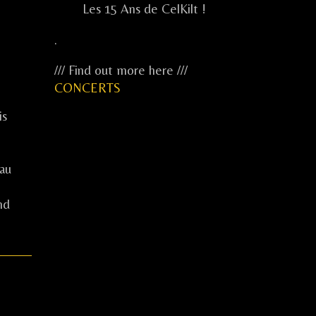
Les 15 Ans de CelKilt !
.
/// Find out more here ///
CONCERTS
is
eau
...
nd
...
...
.....
.