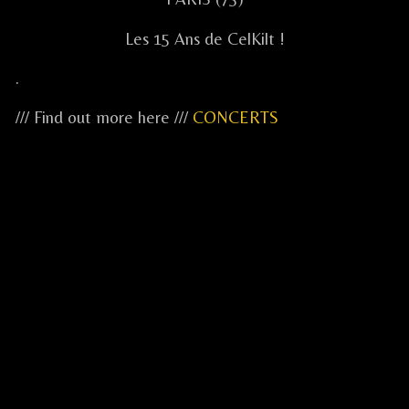
Les 15 Ans de CelKilt !
.
/// Find out more here ///
CONCERTS
...
...
...
.....
.