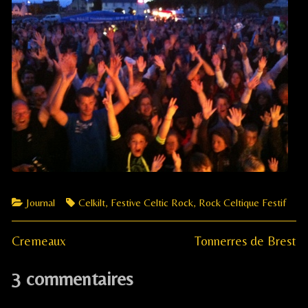
Categories
Tags
Journal
Celkilt
,
Festive Celtic Rock
,
Rock Celtique Festif
Previous
Next
Navigation
Cremeaux
Tonnerres de Brest
post:
post:
de
3 commentaires
l’article