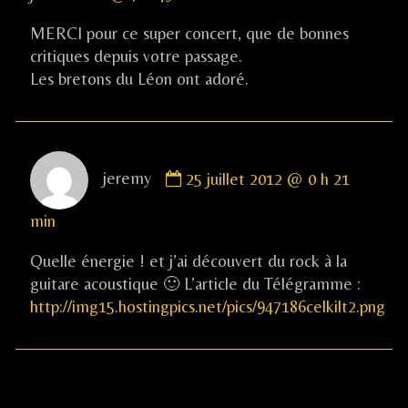
Mardis
de
MERCI pour ce super concert, que de bonnes
PLOUESC
critiques depuis votre passage.
published
Les bretons du Léon ont adoré.
on
Comment
jeremy
25 juillet 2012 @ 0 h 21
by
jeremy
min
published
on
Quelle énergie ! et j’ai découvert du rock à la
guitare acoustique 🙂 L’article du Télégramme :
http://img15.hostingpics.net/pics/947186celkilt2.png