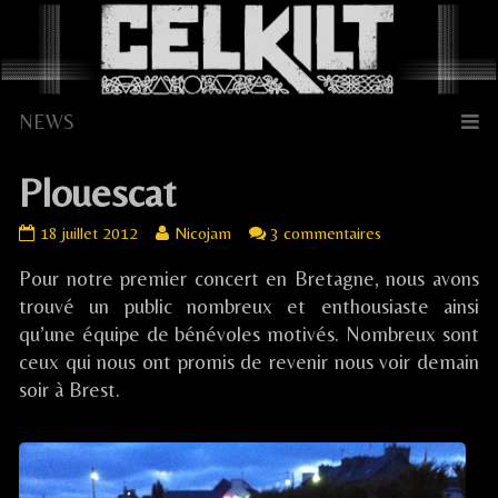
Skip
to
content
Plouescat
Plouescat
Read
sur
18 juillet 2012
Nicojam
3 commentaires
published
more
Plouescat
Pour notre premier concert en Bretagne, nous avons
on
posts
by
trouvé un public nombreux et enthousiaste ainsi
the
qu’une équipe de bénévoles motivés. Nombreux sont
author
ceux qui nous ont promis de revenir nous voir demain
of
soir à Brest.
Plouescat,