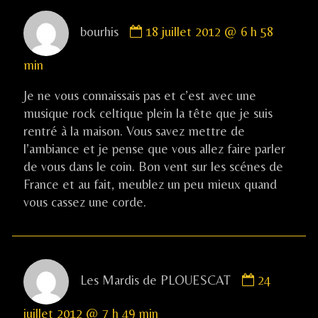
Comment
bourhis
18 juillet 2012 @ 6 h 58
by
bourhis
min
published
on
Je ne vous connaissais pas et c’est avec une
musique rock celtique plein la tête que je suis
rentré à la maison. Vous savez mettre de
l’ambiance et je pense que vous allez faire parler
de vous dans le coin. Bon vent sur les scénes de
France et au fait, meublez un peu mieux quand
vous cassez une corde.
Comment
Les Mardis de PLOUESCAT
24
by
Les
juillet 2012 @ 7 h 49 min