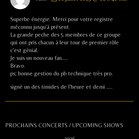
by
Yann
published
Superbe énergie. Merci pour votre registre
on
méconnu jusqu’à présent.
La grande peche des 5 membres de ce groupe
qui ont pris chacun à leur tour de premier rôle
c’est génial.
Je suis un nouveau fan…..
Bravo.
ps; bonne gestion du pb technique très pro.
signé un des timides de l’heure et demi …..
Primary
PROCHAINS CONCERTS / UPCOMING SHOWS
---- 2026 ----