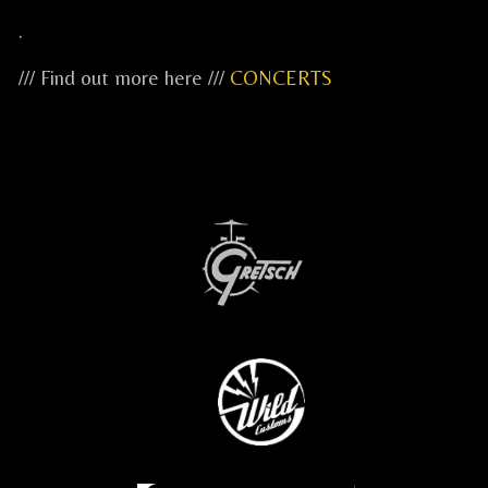
.
/// Find out more here ///
CONCERTS
...
...
...
.....