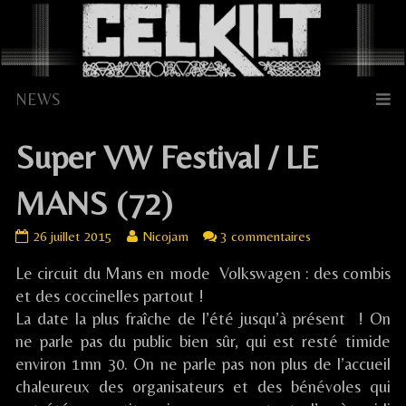
Skip
to
content
Super VW Festival / LE
MANS (72)
Super
Read
sur
26 juillet 2015
Nicojam
3 commentaires
VW
more
Super
Le circuit du Mans en mode Volkswagen : des combis
Festival
posts
VW
/
by
Festival
et des coccinelles partout !
LE
the
/
La date la plus fraîche de l’été jusqu’à présent ! On
MANS
author
LE
ne parle pas du public bien sûr, qui est resté timide
(72)
of
MANS
environ 1mn 30. On ne parle pas non plus de l’accueil
published
Super
(72)
chaleureux des organisateurs et des bénévoles qui
on
VW