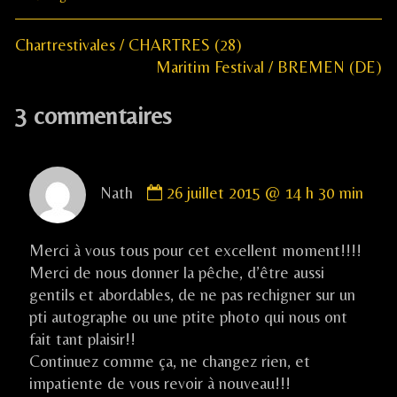
Previous
Navigation
Chartrestivales / CHARTRES (28)
post:
Next
Maritim Festival / BREMEN (DE)
de
post:
3 commentaires
l’article
Comment
Nath
26 juillet 2015 @ 14 h 30 min
by
Nath
published
Merci à vous tous pour cet excellent moment!!!!
on
Merci de nous donner la pêche, d’être aussi
gentils et abordables, de ne pas rechigner sur un
pti autographe ou une ptite photo qui nous ont
fait tant plaisir!!
Continuez comme ça, ne changez rien, et
impatiente de vous revoir à nouveau!!!