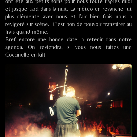
Festival
ont été aux petits soins pour nous toute l’après midi
/
et jusque tard dans la nuit. La météo en revanche fut
LE
plus clémente avec nous et l’air bien frais nous a
MANS
revigoré sur scène. C’est bon de pouvoir transpirer au
(72),
frais quand même.
Bref encore une bonne date, a retenir dans notre
agenda. On reviendra, si vous nous faites une
Coccinelle en kilt !