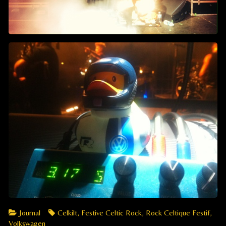
Categories
Tags
Journal
Celkilt
,
Festive Celtic Rock
,
Rock Celtique Festif
,
Volkswagen