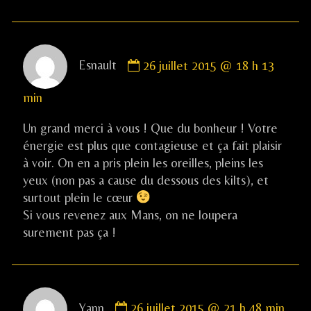
Comment
Esnault
26 juillet 2015 @ 18 h 13
by
Esnault
min
published
on
Un grand merci à vous ! Que du bonheur ! Votre
énergie est plus que contagieuse et ça fait plaisir
à voir. On en a pris plein les oreilles, pleins les
yeux (non pas a cause du dessous des kilts), et
surtout plein le cœur
Si vous revenez aux Mans, on ne loupera
surement pas ça !
Comment
Yann
26 juillet 2015 @ 21 h 48 min