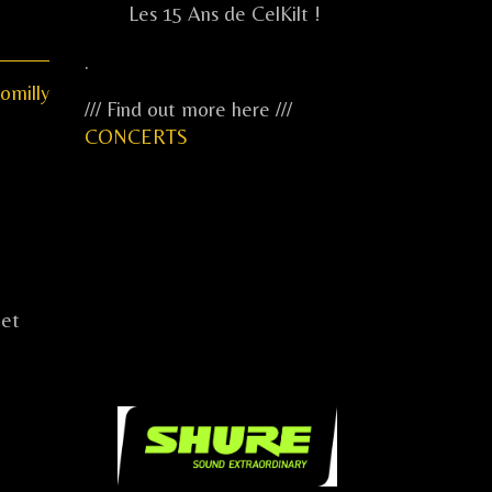
Les 15 Ans de CelKilt !
.
omilly
/// Find out more here ///
CONCERTS
...
 et
...
...
.....
.