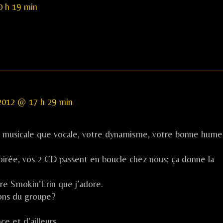
0 h 19 min
t
t 2012 @ 17 h 29 min
t musicale que vocale, votre dynamisme, votre bonne hume
d
oirée, vos 2 CD passent en boucle chez nous; ça donne la
tre Smokin’Erin que j’adore.
ions du groupe?
e et d’ailleurs.