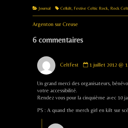
Categories
Tags
Journal
Celkilt
,
Festive Celtic Rock
,
Rock Celt
Previous
Navigation
Argenton sur Creuse
post:
de
6 commentaires
l’article
Comment
CeltFest
1 juillet 2012 @ 
by
CeltFest
published
Un grand merci des organisateurs, bénévol
on
votre accessibilité.
Rendez vous pour la cinquième avec 10 ja
PS : A quand the merch girl en kilt sur s
Comment