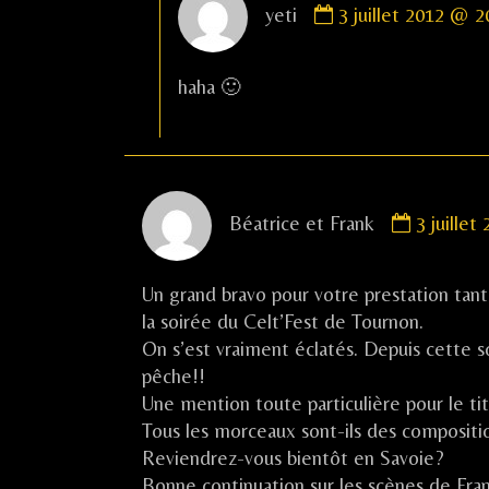
yeti
3 juillet 2012 @ 2
by
yeti
published
haha 🙂
on
Commen
Béatrice et Frank
3 juille
by
Béatrice
et
Un grand bravo pour votre prestation tan
Frank
la soirée du Celt’Fest de Tournon.
publishe
On s’est vraiment éclatés. Depuis cette s
on
pêche!!
Une mention toute particulière pour le ti
Tous les morceaux sont-ils des composit
Reviendrez-vous bientôt en Savoie?
Bonne continuation sur les scènes de Franc