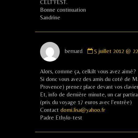
CELT’FEST.
Bonne continuation
Sandrine
Comment
bernard
5 juillet 2012 @ 2
by
bernard
published
Alors, comme ça, celkilt vous avez aimé?
on
Si donc vous avez des amis du coté de Ma
Provence) prenez place devant vos claviers 
Et, info de dernière minute, un car par
(prix du voyage 17 euros avec l’entrée)
Contact
domi.lisa@yahoo.fr
Padre Ethylo-test