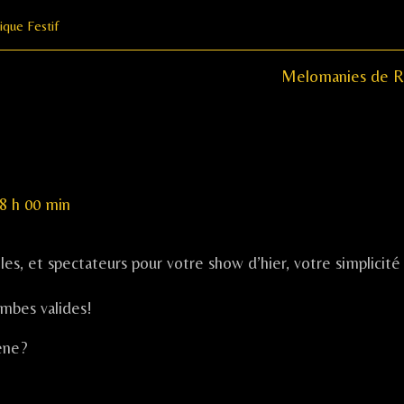
ique Festif
Next
Melomanies de R
post:
18 h 00 min
es, et spectateurs pour votre show d’hier, votre simplicité
mbes valides!
cène?