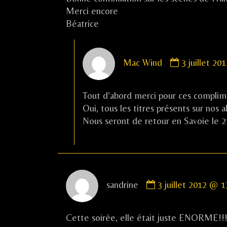
Merci encore
Béatrice
Comment
Mac Wind
3 juillet 2
by
Mac
Wind
Tout d’abord merci pour ces complim
published
Oui, tous les titres présents sur nos
on
Nous seront de retour en Savoie le 21
Comment
sandrine
3 juillet 2012 @ 1
by
sandrine
published
Cette soirée, elle était juste ENORME!!!
on