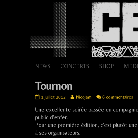
Skip
to
content
NEWS
CONCERTS
SHOP
MEDI
Tournon
Tournon
Read
su
1 juillet 2012
Nicojam
6 commentaires
published
more
To
Une excellente soirée passée en compagnie 
on
posts
by
public d’enfer.
the
Pour une première édition, c’est plutôt une
author
à ses organisateurs.
of