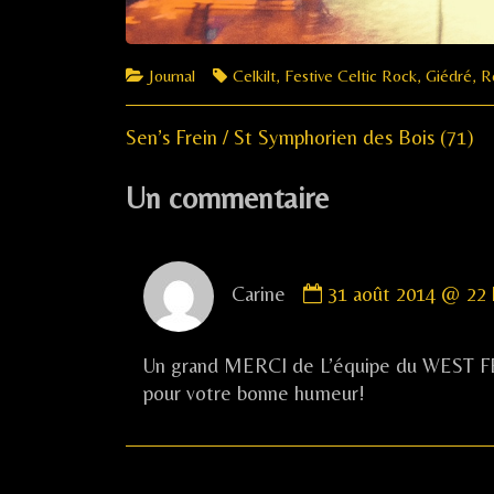
Categories
Tags
Journal
Celkilt
,
Festive Celtic Rock
,
Giédré
,
R
Previous
Navigation
Sen’s Frein / St Symphorien des Bois (71)
post:
de
Un commentaire
l’article
Comment
Carine
31 août 2014 @ 22 
by
Carine
published
Un grand MERCI de L’équipe du WEST FEST 
on
pour votre bonne humeur!