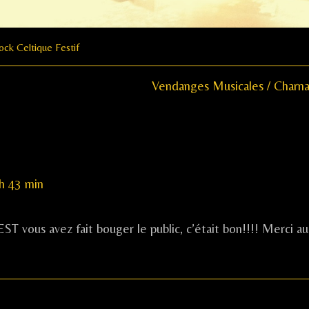
ock Celtique Festif
Next
Vendanges Musicales / Charna
post:
h 43 min
vous avez fait bouger le public, c’était bon!!!! Merci au