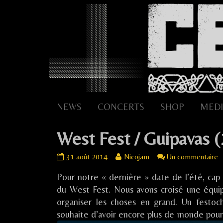
Skip
to
content
NEWS
CONCERTS
SHOP
MEDI
West Fest / Guipavas (
West
Read
s
31 août 2014
Nicojam
Un commentaire
Fest
more
W
Pour notre « dernière » date de l’été, cap 
/
posts
F
Guipavas
by
/
du West Fest. Nous avons croisé une équipe
(29)
the
G
organiser les choses en grand. Un festo
published
author
(
souhaite d’avoir encore plus de monde pour 
on
of