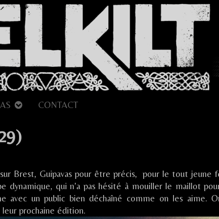
AS
CONTACT
29)
ur
est
sur Brest, Guipavas pour être précis, pour le tout jeune fe
est
 dynamique, qui n’a pas hésité à mouiller le maillot pou
uipavas
che avec un public bien déchaîné comme on les aime. O
29)
leur prochaine édition.