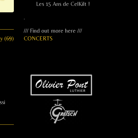
Les 15 Ans de CelKilt !
.
/// Find out more here ///
CONCERTS
y (69)
...
ssi
...