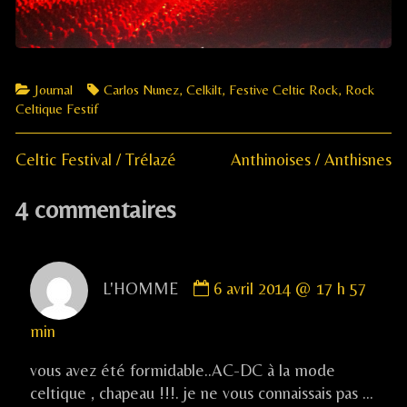
Categories
Tags
Journal
Carlos Nunez
,
Celkilt
,
Festive Celtic Rock
,
Rock
Celtique Festif
Previous
Next
Navigation
Celtic Festival / Trélazé
Anthinoises / Anthisnes
post:
post:
de
4 commentaires
l’article
Comment
L'HOMME
6 avril 2014 @ 17 h 57
by
L'HOMME
min
published
on
vous avez été formidable..AC-DC à la mode
celtique , chapeau !!!. je ne vous connaissais pas …