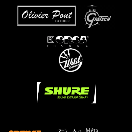
...
...
...
.....
.
Méta