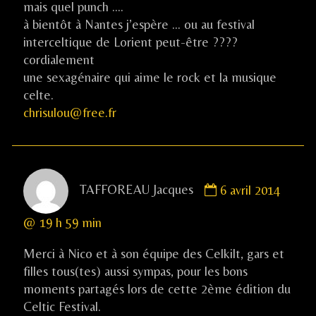
mais quel punch ….
à bientôt à Nantes j’espère … ou au festival
interceltique de Lorient peut-être ????
cordialement
une sexagénaire qui aime le rock et la musique
celte.
chrisulou@free.fr
Comment
TAFFOREAU Jacques
6 avril 2014
by
TAFFOREAU
@ 19 h 59 min
Jacques
published
Merci à Nico et à son équipe des Celkilt, gars et
on
filles tous(tes) aussi sympas, pour les bons
moments partagés lors de cette 2ème édition du
Celtic Festival.