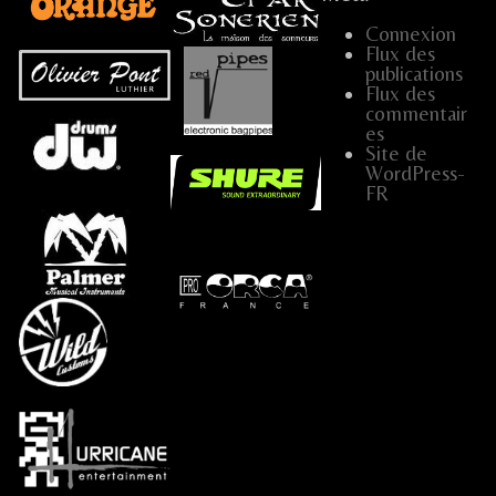
Connexion
Flux des
publications
...
Flux des
commentair
es
…
Site de
WordPress-
FR
.....
…..
…
…..
...
...