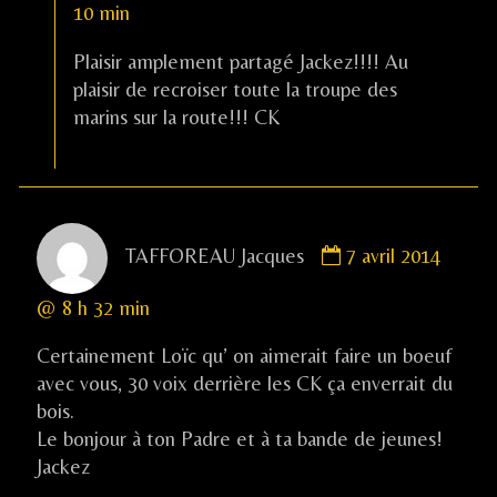
10 min
published
on
Plaisir amplement partagé Jackez!!!! Au
plaisir de recroiser toute la troupe des
marins sur la route!!! CK
Comment
TAFFOREAU Jacques
7 avril 2014
by
TAFFOREAU
@ 8 h 32 min
Jacques
published
Certainement Loïc qu’ on aimerait faire un boeuf
on
avec vous, 30 voix derrière les CK ça enverrait du
bois.
Le bonjour à ton Padre et à ta bande de jeunes!
Jackez