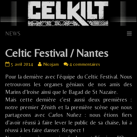
Skip
to
content
Celtic Festival / Nantes
Celtic
Read
sur
5 avril 2014
Nicojam
4 commentaires
Festival
more
Celtic
Pour la dernière avec l’équipe du Celtic Festival. Nous
/
posts
Festival
Nantes
by
/
retrouvons les organes géniaux de nos amis des
published
the
Nantes
Marins d’Iroise ainsi que le Bagad de St Nazaire.
on
author
Mais cette dernière c’est aussi deux premières :
of
notre premier Zénith et la première scène que nous
Celtic
partageons avec Carlos Nuñez : nous étions fiers
Festival
/
d’avoir réussi à faire lever le public de sa chaise, lui a
Nantes,
réussi à les faire danser. Respect !