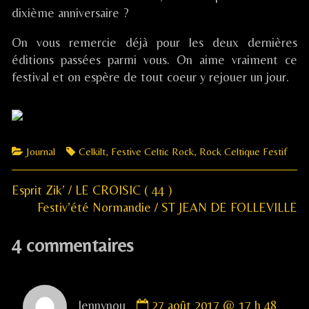
dixième anniversaire ?
On vous remercie déjà pour les deux dernières
éditions passées parmi vous. On aime vraiment ce
festival et on espère de tout coeur y rejouer un jour.
Categories
Tags
Journal
Celkilt
,
Festive Celtic Rock
,
Rock Celtique Festif
Previous
Navigation
Esprit Zik’ / LE CROISIC ( 44 )
post:
Next
Festiv’été Normandie / ST JEAN DE FOLLEVILLE
de
post:
4 commentaires
l’article
Comment
Jennynou
27 août 2017 @ 17 h 48