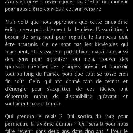
avons éprouvé à revenir jouer ici. C’était un honneur
LÈS
Festival
LOUIS
pour nous d’être conviés à cet anniversaire.
BITCHE
de
LÈS
(
la
BITCHE
Mais voilà que nous apprenons que cette cinquième
57
Mailloche
(
)
/
57
édition sera probablement la dernière. L’association à
published
SAINT
)
besoin de sang neuf pour repartir, le flambeau doit
on
LOUIS
être transmis. Ce ne sont pas les bénévoles qui
LÈS
manquent, et ils assurent plutôt bien, mais il faut aussi
BITCHE
des gens pour organiser tout cela, trouver des
(
57
sponsors, chercher des groupes, prévoir et pourvoir
),
tout au long de l’année pour que tout se passe bien
fin août. Ceux qui ont donné tant de temps et
d’énergie pour s’acquitter de ces tâches, ont
désormais moins de disponibilité qu’avant et
souhaitent passer la main.
Qui prendra le relais ? Qui sortira du rang pour
permettre la sixième édition ? Qui sera là pour nous
faire revenir dans deux ans, dans cinq ans ? Pour le