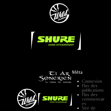
...
...
.....
.
Méta
Connexion
…
Flux des
...
publications
Flux des
…..
…
…..
commentair
es
.....
Site de