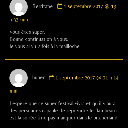
Comment
Berritane
1 septembre 2017 @ 13
by
Berritane
h 33 min
published
on
Vous êtes super.
Bonne continuation à vous.
Je vous ai vu 2 fois à la mailloche
Comment
huber
1 septembre 2017 @ 21 h 14
by
huber
min
published
on
J éspère que ce super festival vivra et qu il y aura
des personnes capable de reprendre le flambeau c
est la soirée à ne pas manquer dans le bitcherland