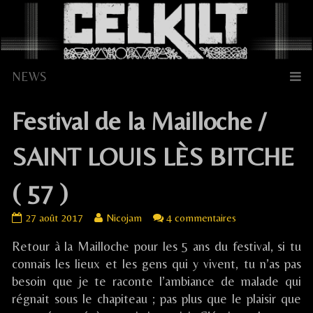
Skip
to
content
Festival de la Mailloche /
SAINT LOUIS LÈS BITCHE
( 57 )
Festival
Read
sur
27 août 2017
Nicojam
4 commentaires
de
more
Festival
Retour à la Mailloche pour les 5 ans du festival, si tu
la
posts
de
Mailloche
by
la
connais les lieux et les gens qui y vivent, tu n’as pas
/
the
Mailloche
besoin que je te raconte l’ambiance de malade qui
SAINT
author
/
régnait sous le chapiteau ; pas plus que le plaisir que
LOUIS
of
SAINT