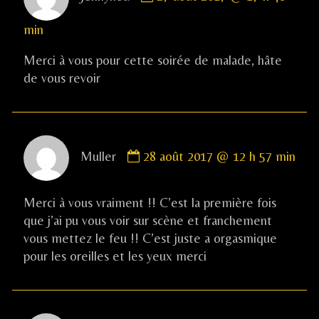
by
Jennynou
min
published
on
Merci à vous pour cette soirée de malade, hâte
de vous revoir
Comment
Muller
28 août 2017 @ 12 h 57 min
by
Muller
published
Merci à vous vraiment !! C’est la première fois
on
que j’ai pu vous voir sur scène et franchement
vous mettez le feu !! C’est juste a orgasmique
pour les oreilles et les yeux merci