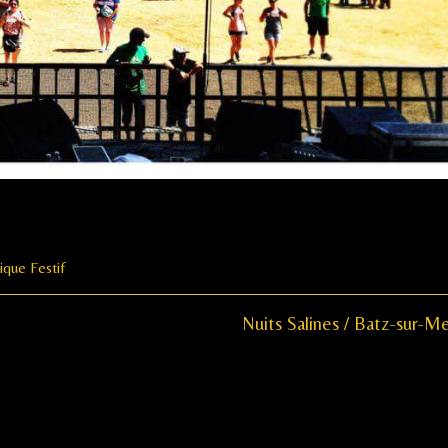
ique Festif
Next
Nuits Salines / Batz-sur-Me
post: