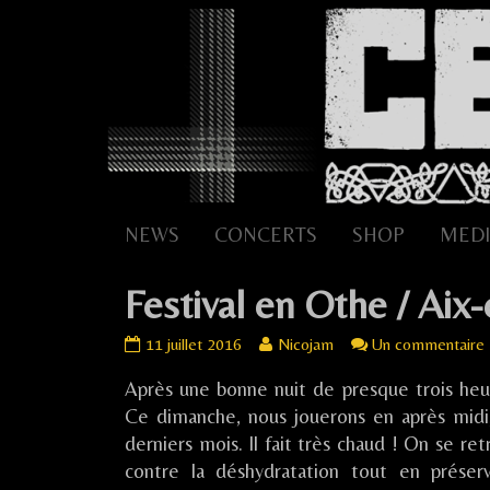
Skip
to
content
NEWS
CONCERTS
SHOP
MEDI
Festival en Othe / Aix
Festival
Read
11 juillet 2016
Nicojam
Un commentaire
en
more
Après une bonne nuit de presque trois heure
Othe
posts
/
by
Ce dimanche, nous jouerons en après midi
Aix-
the
/
derniers mois. Il fait très chaud ! On se ret
en-
author
contre la déshydratation tout en préserva
Othe
of