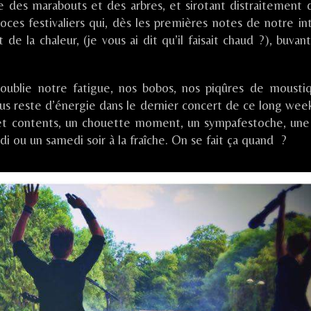
 des marabouts et des arbres, et sirotant distraitement 
Othe
roces festivaliers qui, dès les premières notes de notre int
(10)
 de la chaleur, (je vous ai dit qu’il faisait chaud ?), buvan
oublie notre fatigue, nos bobos, nos piqûres de moustiq
l nous reste d’énergie dans le dernier concert de ce long we
et contents, un chouette moment, un sympafestoche, une
 ou un samedi soir à la fraîche. On se fait ça quand ?