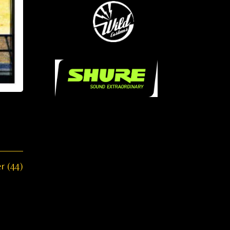
...
.....
.
r (44)