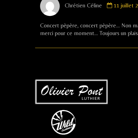
Chrétien Céline
11 juillet
by
Chrétien
Céline
Concert pèpère, concert pèpère… Non mais 
published
merci pour ce moment… Toujours un plais
on
…
…..
…
…..