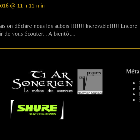
 2016 @ 11 h 11 min
on déchire nous les aubois!!!!!!!! Increvable!!!!! Encore
ir de vous écouter… A bientôt…
Méta
...
.....
...
...