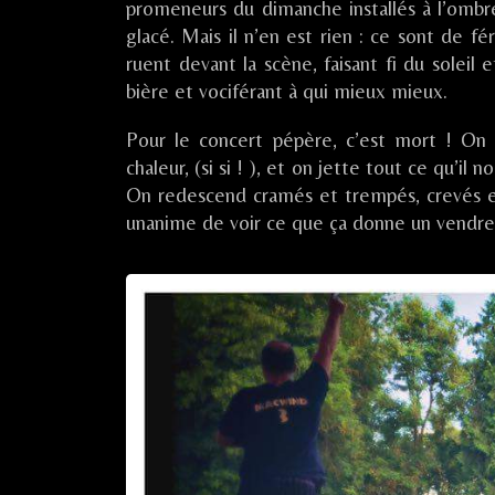
promeneurs du dimanche installés à l’ombre
(10)
Festival
glacé. Mais il n’en est rien : ce sont de fé
published
en
on
Othe
ruent devant la scène, faisant fi du soleil et
/
bière et vociférant à qui mieux mieux.
Aix-
en-
Pour le concert pépère, c’est mort ! On 
Othe
chaleur, (si si ! ), et on jette tout ce qu’i
(10),
On redescend cramés et trempés, crevés 
unanime de voir ce que ça donne un vendredi