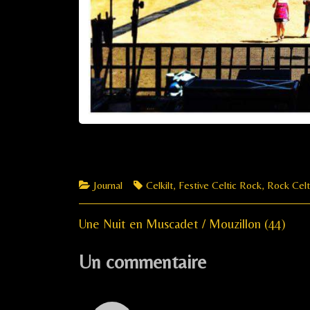
Categories
Tags
Journal
Celkilt
,
Festive Celtic Rock
,
Rock Celt
Previous
Navigation
Une Nuit en Muscadet / Mouzillon (44)
post:
de
Un commentaire
l’article
Comment