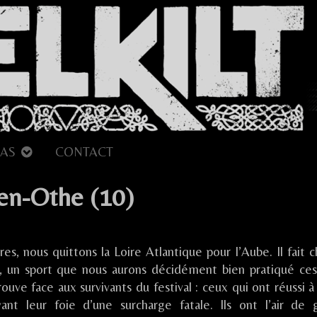
AS
CONTACT
-en-Othe (10)
sur
Festival
s, nous quittons la Loire Atlantique pour l’Aube. Il fait c
en
Othe
, un sport que nous aurons décidément bien pratiqué ce
rouve face aux survivants du festival : ceux qui ont réussi à
Aix-
nt leur foie d’une surcharge fatale. Ils ont l’air de g
en-